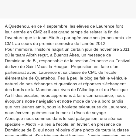
A Quettehou, en ce 4 septembre, les élèves de Laurence font
leur entrée en CM2 et il est grand temps de relater la fin de
l’aventure que le team Alioth a partagée avec ses jeunes amis de
CM1 au cours du premier semestre de l’année 2012.
Pour mémoire, l’histoire naquit un certain jour de novembre 2011
où le team Alioth reçut, à Buenos Aires, un message de
Dominique de B., responsable de la section Jeunesse au Festival
du livre de Saint Vaast la Hougue. Proposition est faite d’un
partenariat avec Laurence et sa classe de CM1 de l’école
élémentaire de Quettehou. Peu à peu, le blog se fait le véhicule
naturel de nos échanges et questions et réponses s’échangent
des bords de la Manche aux rives de l’Atlantique et du Pacifique.
Au fil des escales, nous apprenons à faire connaissance, nous
évoquons notre navigation et notre mode de vie à bord tandis
que nos jeunes amis, sous la houlette talentueuse de Laurence,
nous écrivent poèmes sur la mer et rêves de voyage.
Alors que nous sommes dans le sud patagonien, une séance
spéciale « Alioth » a lieu à l’école, en février, en présence de
Dominique de B. qui nous réjouira d’une photo de toute la classe
nous gratifiant d’un très souriant bonjour. A cette occasion, sous