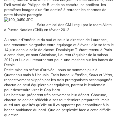
l’œil averti de Philippe de B. et de sa caméra, se profilent les
premières images d’un film destiné à retracer les charmes de
notre histoire partagée.
Salut amical des CM1 reçu par le team Alioth
à Puerto Natales (Chili) en février 2012
Au retour d’Amérique du sud et sous la direction de Laurence,
une rencontre s’organise entre équipage et élèves : elle se fera le
14 juin dans la salle de classe. Dominique T. étant retenu à Paris
à cette date, ce sont Christiane, Laurent (équipier de la saison
2012) et Luc qui retourneront pour une matinée sur les bancs de
l’école.
Petite mise en scène d’arrivée : nous ne sommes plus à
Quettehou mais à Ushuaia. Trois bateaux
Epsilon
,
Sirius
et
Véga
,
respectivement skippés par les trois protagonistes accompagnés
chacun de neuf équipières et équipiers, partent le lendemain
pour descendre virer le Cap Horn…
Les bateaux préparent très activement leur départ. Chacune,
chacun se doit de réfléchir à ses tout derniers préparatifs mais
aussi aux qualités qu’elle ou il va apporter pour contribuer à la
bonne ambiance du bord. Que de perplexité face à cette difficile
question !