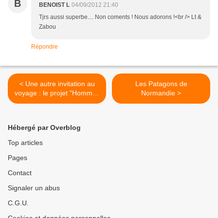
B
BENOIST L
04/09/2012 21:40
Tjrs aussi superbe.... Non coments ! Nous adorons !<br /> Lt &
Zabou
Répondre
< Une autre invitation au
Les Patagons de
voyage : le projet "Hommes
Normandie >
d'équipage"
Hébergé par Overblog
Top articles
Pages
Contact
Signaler un abus
C.G.U.
Cookies et données personnelles