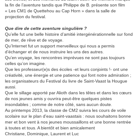
la fin de l’aventure tandis que Philippe de B. présente son film
« Les CM1 de Quettehou au Cap Horn » dans la salle de
projection du festival.
Que dire de cette aventure singulière ?
Qu’elle fut une belle histoire d’amitié intergénérationnelle sur fond
de mer, de rêve et de voyage.
Qu’Internet fut un support merveilleux qui nous a permis
d’échanger et de nous instruire les uns des autres.
Qu’en voyage, les rencontres imprévues ne sont pas toujours
celles qu’on imagine.
Que les professeur(e)s des écoles -et leurs conjoints !- ont une
créativité, une énergie et une patience qui font notre admiration ;
les organisateurs du Festival du livre de Saint-Vaast la Hougue
aussi.
Que le sillage apporté par Alioth dans les têtes et dans les cœurs
de nos jeunes amis y ouvrira peut-être quelques pistes
insondables ; comme de notre côté, sans aucun doute.
Au printemps 2013, la classe de CM2 suivra les cours de voile
scolaire sur le plan d'eau saint-vaastais : nous souhaitons bonne
mer et bon vent à nos jeunes moussaillons et une bonne rentrée
à toutes et tous. A bientôt et bien amicalement
Christiane, Dominique, Laurent et Luc