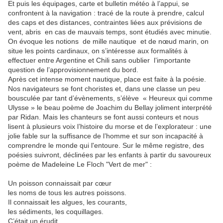
Et puis les équipages, carte et bulletin météo à l’appui, se
confrontent à la navigation : tracé de la route à prendre, calcul
des caps et des distances, contraintes liées aux prévisions de
vent, abris en cas de mauvais temps, sont étudiés avec minutie.
On évoque les notions de mille nautique et de nœud marin, on
situe les points cardinaux, on s’intéresse aux formalités à
effectuer entre Argentine et Chili sans oublier l’importante
question de l’approvisionnement du bord.
Après cet intense moment nautique, place est faite à la poésie.
Nos navigateurs se font choristes et, dans une classe un peu
bousculée par tant d’évènements, s’élève « Heureux qui comme
Ulysse » le beau poème de Joachim du Bellay joliment interprété
par Ridan. Mais les chanteurs se font aussi conteurs et nous
lisent à plusieurs voix l’histoire du morse et de l’explorateur : une
jolie fable sur la suffisance de l’homme et sur son incapacité à
comprendre le monde qui l'entoure. Sur le même registre, des
poésies suivront, déclinées par les enfants à partir du savoureux
poème de Madeleine Le Floch "Vert de mer" :
Un poisson connaissait par cœur
les noms de tous les autres poissons.
Il connaissait les algues, les courants,
les sédiments, les coquillages.
C’était un érudit.