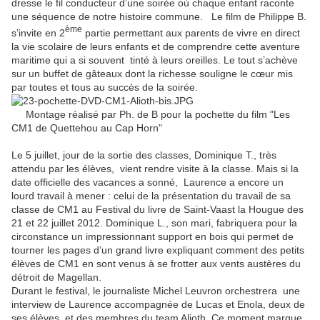
dresse le fil conducteur d’une soirée où chaque enfant raconte
une séquence de notre histoire commune. Le film de Philippe B.
ème
s’invite en 2
partie permettant aux parents de vivre en direct
la vie scolaire de leurs enfants et de comprendre cette aventure
maritime qui a si souvent tinté à leurs oreilles. Le tout s’achève
sur un buffet de gâteaux dont la richesse souligne le cœur mis
par toutes et tous au succès de la soirée.
Montage réalisé par Ph. de B pour la pochette du film "Les
CM1 de Quettehou au Cap Horn"
Le 5 juillet, jour de la sortie des classes, Dominique T., très
attendu par les élèves, vient rendre visite à la classe. Mais si la
date officielle des vacances a sonné, Laurence a encore un
lourd travail à mener : celui de la présentation du travail de sa
classe de CM1 au Festival du livre de Saint-Vaast la Hougue des
21 et 22 juillet 2012. Dominique L., son mari, fabriquera pour la
circonstance un impressionnant support en bois qui permet de
tourner les pages d’un grand livre expliquant comment des petits
élèves de CM1 en sont venus à se frotter aux vents austères du
détroit de Magellan.
Durant le festival, le journaliste Michel Leuvron orchestrera une
interview de Laurence accompagnée de Lucas et Enola, deux de
ses élèves, et des membres du team Alioth. Ce moment marque