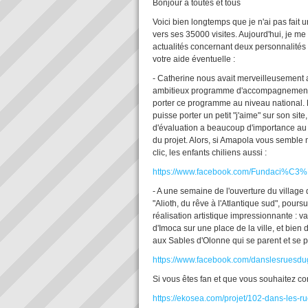
Bonjour à toutes et tous
Voici bien longtemps que je n'ai pas fait u
vers ses 35000 visites. Aujourd'hui, je 
actualités concernant deux personnalités q
votre aide éventuelle :
- Catherine nous avait merveilleusement ac
ambitieux programme d'accompagnement à 
porter ce programme au niveau national. 
puisse porter un petit "j'aime" sur son si
d'évaluation a beaucoup d'importance au 
du projet. Alors, si Amapola vous semble 
clic, les enfants chiliens aussi :
https://www.facebook.com/Fundaci%C3
- A une semaine de l'ouverture du village 
"Alioth, du rêve à l'Atlantique sud", pour
réalisation artistique impressionnante : 
d'Imoca sur une place de la ville, et bien 
aux Sables d'Olonne qui se parent et se 
https://www.facebook.com/danslesruesdu
Si vous êtes fan et que vous souhaitez con
https://ekosea.com/projet/102-dans-les-r