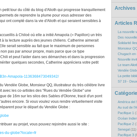
Archives
n petit tour du côté du blog d'Alioth qui progresse tranquillement
me permets de reprendre la plume pour vous adresser des
ui ont compté dans la vie d'Alioth et qui seraient sensibles à
Articles 
La nouvelle v
cueillis à Chiloé où elle a initié Amapola (= Papillon) un très
Des nouvelles
la lecture auprès des jeunes chiliens. Catherine aimerait
Solidarité Il
Elle serait sensible au fait que le maximum de personnes
Monsieur QQ
te, non pas par amour propre, mais parce que ce type
Chugach en r
Chili et peut l'aider dans ses démarches et dans la progression
Nouvelle inv
mériter quelques secondes, Catherine appréciera votre petit
Le team Aliot
Vendée Globe
La petite bibl
%B3n-Amapola-1136368473049342/
S7 19 - Deux
du Vendée Globe, Monsieur QQ, illustrateur du très célèbre livre
suit avec les co-artistes des "Rues du Vendée Globe" une
Catégori
vague de 16m sur les silos des Sables d'Olonne, tracé d'un pont
d'autres encore. Si vous voulez vous rendre virtuellement visite
América del 
préparent pour le départ du Vendée Globe :
Au sud de l'
Pacifique 1
(
globe
Océan Indie
tribuer au projet, vous pouvez rejoindre aussi le site :
Pacifique 2
(
Senegal
(11)
ues-du-globe?locale=fr
Pacifique 3
(