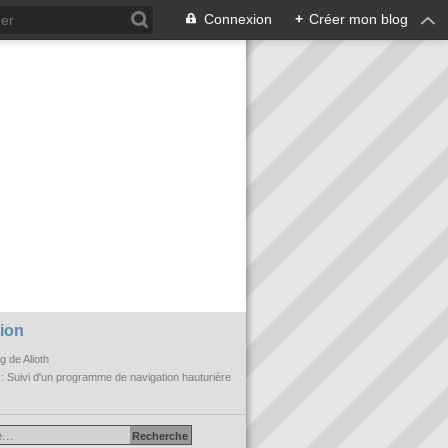
Connexion
+
Créer mon blog
ion
og de Alioth
n
: Suivi d'un programme de navigation hauturière