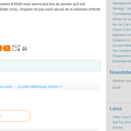
Atlantique R
lles d'Alioth mais avons tout lieu de penser qu'il est
Sénégal - Si
 (Etats Unis). J'espère ne pas avoir abusé de la mémoire d'Alioth
Transatlanti
Afrique du S
Iles du Cap V
Retour à ter
Atlantique re
Grégoire
(1)
Le team Aliot
0
Nos coordo
Programme d
Remontee atl
Newslette
Abonnez-vous
us invite...
La petite bibliothèque d'Alioth >>
Email
Liens
e
Voiles Sans 
Sail The Wor
Facnor