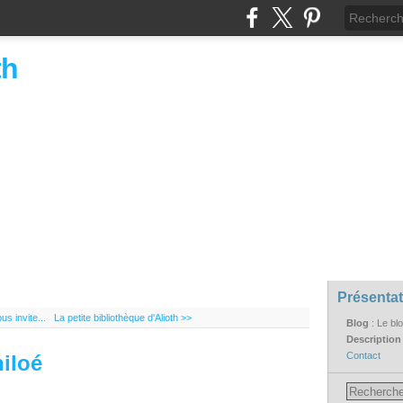
th
Présentat
us invite...
La petite bibliothèque d'Alioth >>
Blog
: Le bl
Descriptio
Contact
iloé