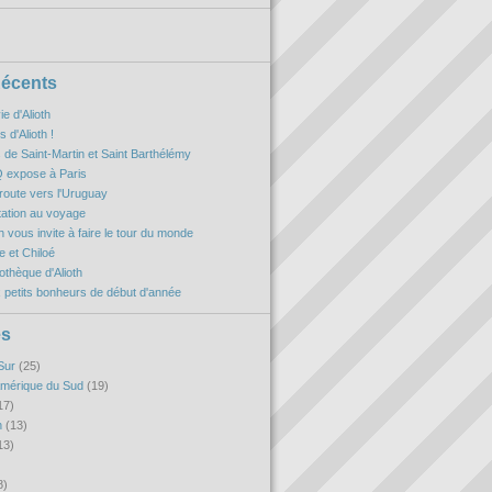
Récents
ie d'Alioth
 d'Alioth !
es de Saint-Martin et Saint Barthélémy
 expose à Paris
oute vers l'Uruguay
itation au voyage
h vous invite à faire le tour du monde
 et Chiloé
iothèque d'Alioth
 petits bonheurs de début d'année
es
Sur
(25)
Amérique du Sud
(19)
17)
n
(13)
13)
8)