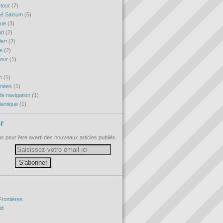
etour
(7)
né Saloum
(5)
que
(3)
ud
(2)
ert
(2)
re
(2)
tour
(1)
h
(1)
nnées
(1)
e navigation
(1)
antique
(1)
r
 pour être averti des nouveaux articles publiés.
Frontières
ld