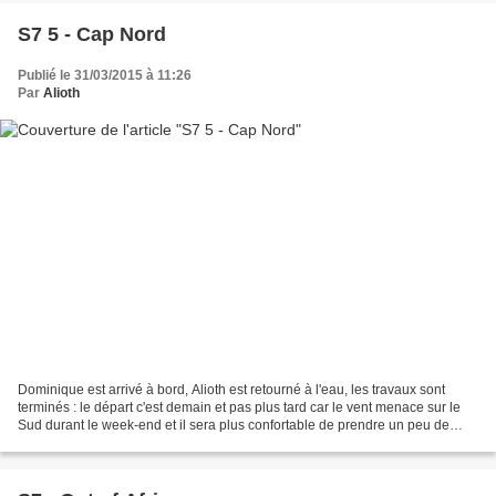
S7 5 - Cap Nord
Publié le 31/03/2015 à 11:26
Par
Alioth
Dominique est arrivé à bord, Alioth est retourné à l'eau, les travaux sont
terminés : le départ c'est demain et pas plus tard car le vent menace sur le
Sud durant le week-end et il sera plus confortable de prendre un peu de
distance d'ici là. Si le coeur...