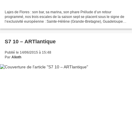
Lajes de Flores : son bar, sa marina, son phare Prélude d’un retour
programmé, nos trois escales de la saison sept se placent sous le signe de
l’exclusivité européenne : Sainte-Hélène (Grande-Bretagne), Guadeloupe
(France) et Açores (Portugal) où notre...
S7 10 – ARTlantique
Publié le 14/06/2015 à 15:48
Par
Alioth