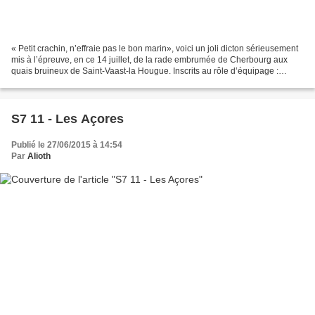
« Petit crachin, n’effraie pas le bon marin», voici un joli dicton sérieusement
mis à l’épreuve, en ce 14 juillet, de la rade embrumée de Cherbourg aux
quais bruineux de Saint-Vaast-la Hougue. Inscrits au rôle d’équipage :
Michel, parrain d’Alioth, Laurence,...
S7 11 - Les Açores
Publié le 27/06/2015 à 14:54
Par
Alioth