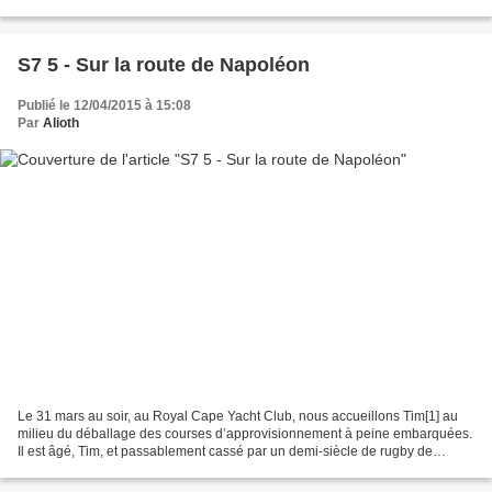
à 18h avec le sentiment d’avoir,...
S7 5 - Sur la route de Napoléon
Publié le 12/04/2015 à 15:08
Par
Alioth
Le 31 mars au soir, au Royal Cape Yacht Club, nous accueillons Tim[1] au
milieu du déballage des courses d’approvisionnement à peine embarquées.
Il est âgé, Tim, et passablement cassé par un demi-siècle de rugby de
compétition, mais il réussit à se hisser...