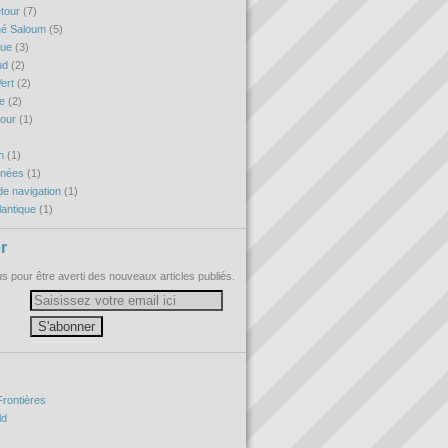
etour
(7)
né Saloum
(5)
que
(3)
ud
(2)
ert
(2)
re
(2)
tour
(1)
h
(1)
nnées
(1)
e navigation
(1)
antique
(1)
r
 pour être averti des nouveaux articles publiés.
Frontières
ld