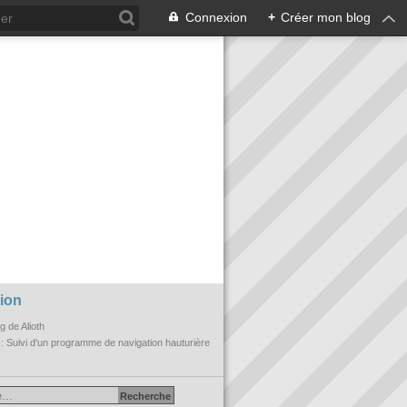
Connexion
+
Créer mon blog
ion
og de Alioth
n
: Suivi d'un programme de navigation hauturière