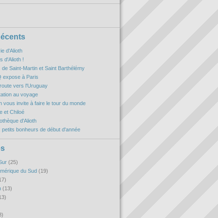
Récents
ie d'Alioth
 d'Alioth !
es de Saint-Martin et Saint Barthélémy
 expose à Paris
oute vers l'Uruguay
itation au voyage
h vous invite à faire le tour du monde
 et Chiloé
iothèque d'Alioth
 petits bonheurs de début d'année
es
Sur
(25)
Amérique du Sud
(19)
17)
n
(13)
13)
8)