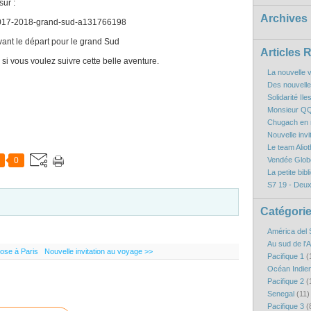
ur :
Archives
-2017-2018-grand-sud-a131766198
vant le départ pour le grand Sud
Articles 
i vous voulez suivre cette belle aventure.
La nouvelle v
Des nouvelles
Solidarité Il
Monsieur QQ
Chugach en r
Nouvelle inv
Le team Aliot
0
Vendée Globe
La petite bibl
S7 19 - Deux
Catégori
América del 
Au sud de l'
ose à Paris
Nouvelle invitation au voyage >>
Pacifique 1
(
Océan Indie
Pacifique 2
(
Senegal
(11)
Pacifique 3
(