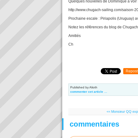
Quelques nouvelles de Dominique à voir s
http://www.chugach-sailing.com/saison
Prochaine escale : Piriapolis (Uruguay) a
Notez les références du blog de Chugach s
Amitiés
Ch
Repost
Published by Alioth
commenter cet article
…
<< Monsieur QQ exp
commentaires