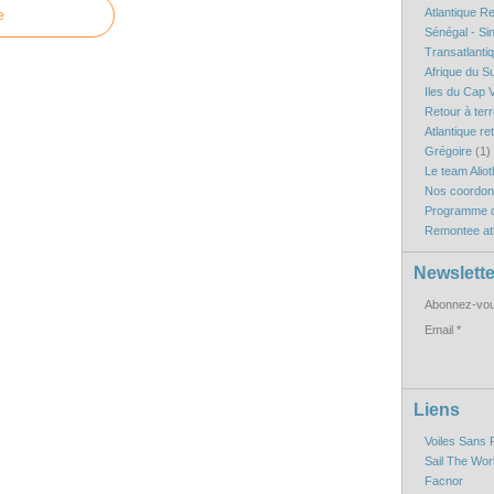
Atlantique R
e
Sénégal - Si
Transatlanti
Afrique du S
Iles du Cap V
Retour à ter
Atlantique re
Grégoire
(1)
Le team Aliot
Nos coordo
Programme d
Remontee atl
Newslette
Abonnez-vous
Email
Liens
Voiles Sans 
Sail The Wor
Facnor