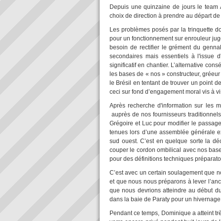
Depuis une quinzaine de jours le team A
choix de direction à prendre au départ de
Les problèmes posés par la trinquette 
pour un fonctionnement sur enrouleur jugé
besoin de rectifier le grément du genna
secondaires mais essentiels à l'issue 
significatif en chantier. L’alternative con
les bases de « nos » constructeur, gréeur e
le Brésil en tentant de trouver un point 
ceci sur fond d’engagement moral vis à vis
Après recherche d'information sur les m
auprès de nos fournisseurs traditionnels
Grégoire et Luc pour modifier le passage
tenues lors d’une assemblée générale ext
sud ouest. C’est en quelque sorte la dé
couper le cordon ombilical avec nos base
pour des définitions techniques préparato
C’est avec un certain soulagement que no
et que nous nous préparons à lever l’anc
que nous devrions atteindre au début d
dans la baie de Paraty pour un hivernag
Pendant ce temps, Dominique a atteint t