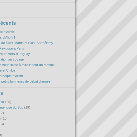
Récents
ie d'Alioth
 d'Alioth !
es de Saint-Martin et Saint Barthélémy
 expose à Paris
oute vers l'Uruguay
itation au voyage
h vous invite à faire le tour du monde
 et Chiloé
iothèque d'Alioth
 petits bonheurs de début d'année
es
Sur
(25)
Amérique du Sud
(19)
17)
n
(13)
13)
8)