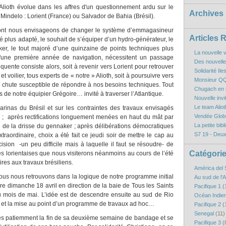
lioth évolue dans les affres d'un questionnement ardu sur le
Archives
 Mindelo : Lorient (France) ou Salvador de Bahia (Brésil).
dont nous envisageons de changer le système d’emmagasineur
Articles 
 plus adapté, le souhait de s’équiper d’un hydro-générateur, le
ker, le tout majoré d’une quinzaine de points techniques plus
La nouvelle v
d'une première année de navigation, nécessitent un passage
Des nouvelles
séquente consiste alors, soit à revenir vers Lorient pour retrouver
Solidarité Il
t voilier, tous experts de « notre » Alioth, soit à poursuivre vers
Monsieur QQ
de chute susceptible de répondre à nos besoins techniques. Tout
Chugach en r
 de notre équipier Grégoire… invité à traverser l’Atlantique.
Nouvelle inv
Le team Aliot
arinas du Brésil et sur les contraintes des travaux envisagés
Vendée Globe
 ;
après rectifications longuement menées en haut du mât par
La petite bibl
 de la drisse du gennaker ; après délibérations démocratiques
S7 19 - Deux
raordinaire, choix a été fait ce jeudi soir de mettre le cap au
cision
-un peu difficile mais à laquelle il faut se résoudre- de
Catégori
s lorientaises que nous visiterons néanmoins au cours de l’été
ires aux travaux brésiliens.
América del 
us nous retrouvons dans la logique de notre programme initial
Au sud de l'
re dimanche 18 avril en direction de la baie de Tous les Saints
Pacifique 1
(
u mois de mai. L’idée est de descendre ensuite au sud de Rio
Océan Indie
e et la mise au point d’un programme de travaux ad hoc…
Pacifique 2
(
Senegal
(11)
rès patiemment la fin de sa deuxième semaine de bandage et se
Pacifique 3
(