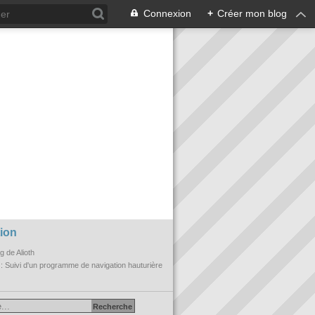
Connexion
+
Créer mon blog
ion
og de Alioth
n
: Suivi d'un programme de navigation hauturière