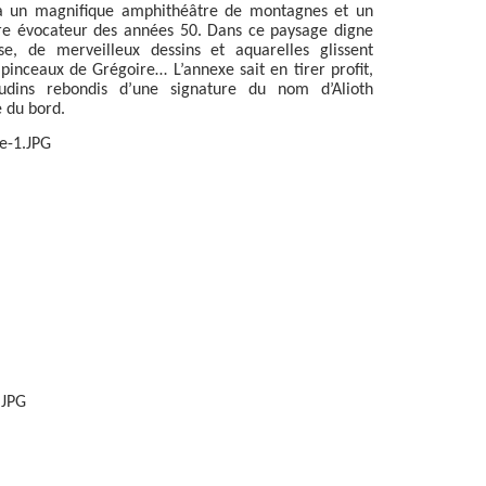
 à un magnifique amphithéâtre de montagnes et un
re évocateur des années 50. Dans ce paysage digne
e, de merveilleux dessins et aquarelles glissent
inceaux de Grégoire… L’annexe sait en tirer profit,
oudins rebondis d’une signature du nom d’Alioth
e du bord.