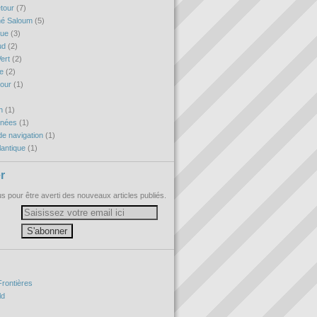
etour
(7)
né Saloum
(5)
que
(3)
ud
(2)
ert
(2)
re
(2)
tour
(1)
h
(1)
nnées
(1)
e navigation
(1)
antique
(1)
r
 pour être averti des nouveaux articles publiés.
Frontières
ld