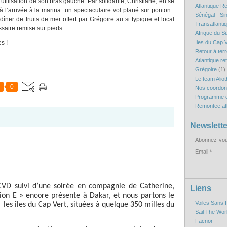
’utilisation de son bras gauche. Par solidarité, Christiane, en se
Atlantique R
à l’arrivée à la marina
un spectaculaire vol plané sur ponton :
Sénégal - Si
îner de fruits de mer offert par Grégoire au si typique et local
Transatlanti
saire remise sur pieds.
Afrique du S
s !
Iles du Cap V
Retour à ter
Atlantique re
Grégoire
(1)
Le team Aliot
0
Nos coordo
Programme d
Remontee atl
Newslette
Abonnez-vous
Email
 CVD suivi d’une soirée en compagnie de Catherine,
Liens
ion E » encore présente à Dakar, et nous partons le
Voiles Sans 
les îles du Cap Vert, situées à quelque 350 milles du
Sail The Wor
Facnor