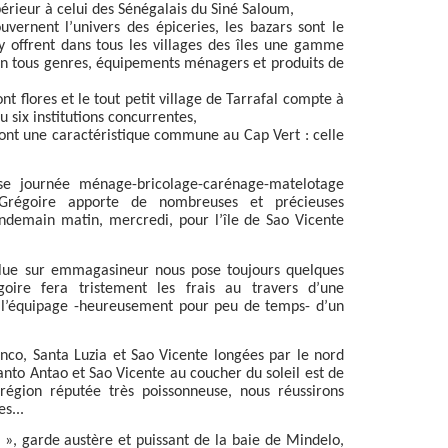
érieur à celui des Sénégalais du Siné Saloum,
uvernent l’univers des épiceries, les bazars sont le
y offrent dans tous les villages des îles une gamme
n tous genres, équipements ménagers et produits de
ont flores et le tout petit village de Tarrafal compte à
u six institutions concurrentes,
x ont une caractéristique commune au Cap Vert : celle
se journée ménage-bricolage-carénage-matelotage
 Grégoire apporte de nombreuses et précieuses
ndemain matin, mercredi, pour l’île de Sao Vicente
ulue sur emmagasineur nous pose toujours quelques
goire fera tristement les frais au travers d’une
 l’équipage -heureusement pour peu de temps- d’un
anco, Santa Luzia et Sao Vicente longées par le nord
Santo Antao et Sao Vicente au coucher du soleil est de
région réputée très poissonneuse, nous réussirons
es...
ux », garde austère et puissant de la baie de Mindelo,