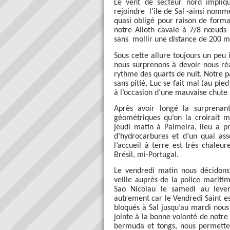
Le vent de secteur nord impliq
rejoindre
l’île de Sal -ainsi nomm
quasi obligé pour raison de forma
notre Alioth cavale à 7/8 nœuds 
sans
mollir une distance de 200 mi
Sous cette allure toujours un peu 
nous surprenons à devoir nous ré
rythme des quarts de nuit. Notre p
sans pitié, Luc se fait mal (au pie
à l’occasion d’une mauvaise chute
Après avoir longé la surprenant
géométriques qu’on la croirait 
jeudi matin à Palmeira, lieu a p
d’hydrocarbures et d’un quai asse
l’accueil à terre est très chale
Brésil, mi-Portugal.
Le vendredi matin nous décidon
veille auprès de la police maritim
Sao Nicolau le samedi au lever
autrement car le Vendredi Saint e
bloqués à Sal jusqu’au mardi nous 
jointe à la bonne volonté de notre 
bermuda et tongs, nous permetten