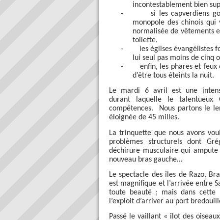
incontestablement bien sup
-
si les capverdiens go
monopole des chinois qui 
normalisée de vêtements e
toilette,
-
les églises évangélistes f
lui seul pas moins de cinq o
-
enfin, les phares et feu
d’être tous éteints la nuit.
Le mardi 6 avril est une inten
durant laquelle le talentueux
compétences.
Nous partons le le
éloignée de 45 milles.
La trinquette que nous avons vo
problèmes structurels dont Gré
déchirure musculaire qui ampute
nouveau bras gauche…
Le spectacle des îles de Razo, Br
est magnifique et l’arrivée entre 
toute beauté ; mais dans cette 
l’exploit d’arriver au port bredouill
Passé le vaillant « îlot des oisea