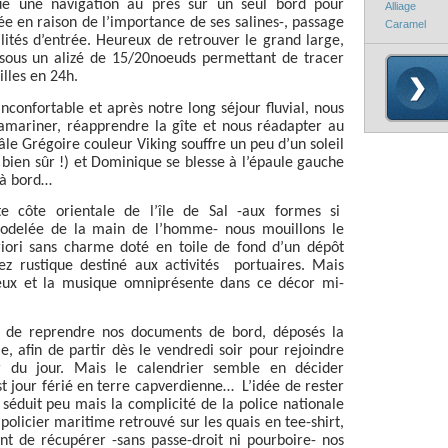
ue une navigation au près sur un seul bord pour
Alliage
ée en raison de l’importance de ses salines-, passage
Caramel
lités d’entrée. Heureux de retrouver le grand large,
sous un alizé de 15/20noeuds permettant de tracer
lles en 24h.
inconfortable et après notre long séjour fluvial, nous
amariner, réapprendre la gîte et nous réadapter au
âle Grégoire couleur Viking souffre un peu d’un soleil
d bien sûr !) et Dominique se blesse à l’épaule gauche
 à bord…
e côte orientale de l’île de Sal -aux formes si
modelée de la main de l’homme- nous mouillons le
riori sans charme doté en toile de fond d’un dépôt
z rustique destiné aux activités
portuaires. Mais
ureux et la musique omniprésente dans ce décor mi-
s de reprendre nos documents de bord, déposés la
e, afin de partir dès le vendredi soir pour rejoindre
 du jour. Mais le calendrier semble en décider
st jour férié en terre capverdienne…
L’idée de rester
séduit peu mais la complicité de la police nationale
policier maritime retrouvé sur les quais en tee-shirt,
t de récupérer -sans passe-droit ni pourboire- nos