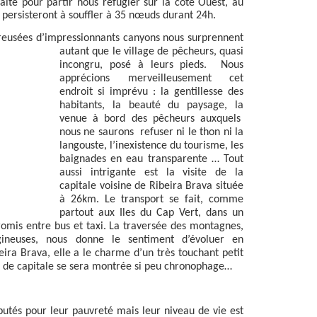
lte pour partir nous réfugier sur la côte Ouest, au
s persisteront à souffler à 35 nœuds durant 24h.
creusées d’impressionnants canyons nous surprennent
autant que
le village de pêcheurs, quasi
incongru, posé à leurs pieds.
Nous
apprécions merveilleusement cet
endroit si imprévu : la gentillesse des
habitants, la beauté du paysage, la
venue à bord des pêcheurs auxquels
nous ne saurons
refuser ni le thon ni la
langouste, l’inexistence du tourisme, les
baignades en eau transparente … Tout
aussi intrigante est la visite de la
capitale voisine de Ribeira Brava située
à 26km. Le transport se fait, comme
partout aux Iles du Cap Vert, dans un
romis entre bus et taxi. La traversée des montagnes,
gineuses, nous donne le sentiment d’évoluer en
ira Brava, elle a le charme d’un très touchant petit
te de capitale se sera montrée si peu chronophage…
putés pour leur pauvreté mais leur niveau de vie est