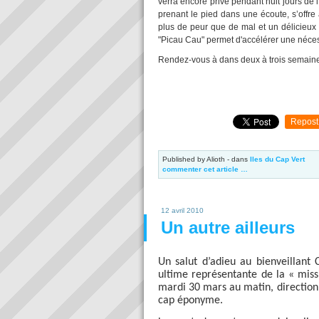
verra encore privé pendant huit jours de l
prenant le pied dans une écoute, s’offre 
plus de peur que de mal et un délicieux d
"Picau Cau" permet d'accélérer une néces
Rendez-vous à dans deux à trois semaine
Repost
Published by Alioth
-
dans
Iles du Cap Vert
commenter cet article
…
12 avril 2010
Un autre ailleurs
Un salut d’adieu au bienveillant
ultime représentante de la « miss
mardi 30 mars au matin, direction
cap éponyme.