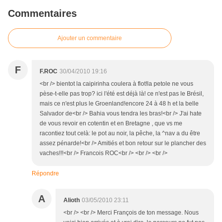
Commentaires
Ajouter un commentaire
F
F.ROC
30/04/2010 19:16
<br /> bientot la caipirinha coulera à flot!la petole ne vous
pèse-t-elle pas trop? ici l'été est déjà là! ce n'est pas le Brésil,
mais ce n'est plus le Groenland!encore 24 à 48 h et la belle
Salvador de<br /> Bahia vous tendra les bras!<br /> J'ai hate
de vous revoir en cotentin et en Bretagne , que vs me
racontiez tout celà: le pot au noir, la pêche, la ^nav a du être
assez pénarde!<br /> Amitiés et bon retour sur le plancher des
vaches!!!<br /> Francois ROC<br /> <br /> <br />
Répondre
A
Alioth
03/05/2010 23:11
<br /> <br /> Merci François de ton message. Nous