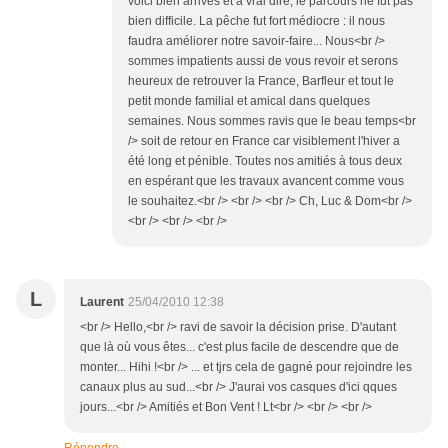
voici bien arrivés et à vrai dire, le parcours ne fut pas
bien difficile. La pêche fut fort médiocre : il nous
faudra améliorer notre savoir-faire... Nous<br />
sommes impatients aussi de vous revoir et serons
heureux de retrouver la France, Barfleur et tout le
petit monde familial et amical dans quelques
semaines. Nous sommes ravis que le beau temps<br
/> soit de retour en France car visiblement l'hiver a
été long et pénible. Toutes nos amitiés à tous deux
en espérant que les travaux avancent comme vous
le souhaitez.<br /> <br /> <br /> Ch, Luc & Dom<br />
<br /> <br /> <br />
L
Laurent
25/04/2010 12:38
<br /> Hello,<br /> ravi de savoir la décision prise. D'autant
que là où vous êtes... c'est plus facile de descendre que de
monter... Hihi !<br /> ... et tjrs cela de gagné pour rejoindre les
canaux plus au sud...<br /> J'aurai vos casques d'ici qques
jours...<br /> Amitiés et Bon Vent ! Lt<br /> <br /> <br />