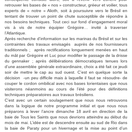
retrouver les bases de « nos » constructeur, gréeur et voilier, tous
experts de « notre » Alioth, soit à poursuivre vers le Brésil en
tentant de trouver un point de chute susceptible de répondre à
nos besoins techniques. Tout ceci sur fond d’engagement moral
vis à vis de notre équipier Grégoire… invité à traverser
l’Atlantique.
Après recherche d'information sur les marinas du Brésil et sur les
contraintes des travaux envisagés
auprès de nos fournisseurs
traditionnels ;
après rectifications longuement menées en haut
du mât par Grégoire et Luc pour modifier le passage de la drisse
du gennaker ; après délibérations démocratiques tenues lors
d’une assemblée générale extraordinaire, choix a été fait ce jeudi
soir de mettre le cap au sud ouest. C’est en quelque sorte la
décision
-un peu difficile mais à laquelle il faut se résoudre- de
couper le cordon ombilical avec nos bases lorientaises que nous
visiterons néanmoins au cours de l’été pour des définitions
techniques préparatoires aux travaux brésiliens.
C’est avec un certain soulagement que nous nous retrouvons
dans la logique de notre programme initial et que nous nous
préparons à lever l’ancre dimanche 18 avril en direction de la
baie de Tous les Saints que nous devrions atteindre au début du
mois de mai. L’idée est de descendre ensuite au sud de Rio dans
la baie de Paraty pour un hivernage et la mise au point d’un