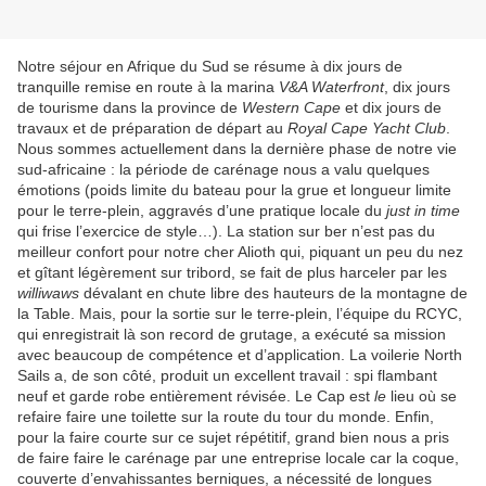
Notre séjour en Afrique du Sud se résume à dix jours de
tranquille remise en route à la marina
V&A Waterfront
, dix jours
de tourisme dans la province de
Western Cape
et dix jours de
travaux et de préparation de départ au
Royal Cape Yacht Club
.
Nous sommes actuellement dans la dernière phase de notre vie
sud-africaine : la période de carénage nous a valu quelques
émotions (poids limite du bateau pour la grue et longueur limite
pour le terre-plein, aggravés d’une pratique locale du
just in time
qui frise l’exercice de style…). La station sur ber n’est pas du
meilleur confort pour notre cher Alioth qui, piquant un peu du nez
et gîtant légèrement sur tribord, se fait de plus harceler par les
williwaws
dévalant en chute libre des hauteurs de la montagne de
la Table. Mais, pour la sortie sur le terre-plein, l’équipe du RCYC,
qui enregistrait là son record de grutage, a exécuté sa mission
avec beaucoup de compétence et d’application. La voilerie North
Sails a, de son côté, produit un excellent travail : spi flambant
neuf et garde robe entièrement révisée. Le Cap est
le
lieu où se
refaire faire une toilette sur la route du tour du monde. Enfin,
pour la faire courte sur ce sujet répétitif, grand bien nous a pris
de faire faire le carénage par une entreprise locale car la coque,
couverte d’envahissantes berniques, a nécessité de longues