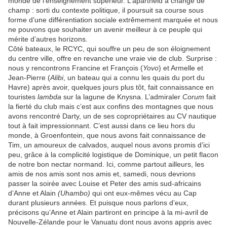
monde de l’enseignement supérieur. L’apartheid a changé de
champ : sorti du contexte politique, il poursuit sa course sous
forme d’une différentiation sociale extrêmement marquée et nous
ne pouvons que souhaiter un avenir meilleur à ce peuple qui
mérite d’autres horizons.
Côté bateaux, le RCYC, qui souffre un peu de son éloignement
du centre ville, offre en revanche une vraie vie de club. Surprise :
nous y rencontrons Francine et François (
Yovo
) et Armelle et
Jean-Pierre (
Alibi
, un bateau qui a connu les quais du port du
Havre) après avoir, quelques jours plus tôt, fait connaissance en
touristes
lambda
sur la lagune de Knysna. L’admiraler
Corum
fait
la fierté du club mais c’est aux confins des montagnes que nous
avons rencontré Darty, un de ses copropriétaires au CV nautique
tout à fait impressionnant. C’est aussi dans ce lieu hors du
monde, à Groenfontein, que nous avons fait connaissance de
Tim, un amoureux de calvados, auquel nous avons promis d’ici
peu, grâce à la complicité logistique de Dominique, un petit flacon
de notre bon nectar normand. Ici, comme partout ailleurs, les
amis de nos amis sont nos amis et, samedi, nous devrions
passer la soirée avec Louise et Peter des amis sud-africains
d’Anne et Alain
(Uhambo)
qui ont eux-mêmes vécu au Cap
durant plusieurs années. Et puisque nous parlons d’eux,
précisons qu’Anne et Alain partiront en principe à la mi-avril de
Nouvelle-Zélande pour le Vanuatu dont nous avons appris avec