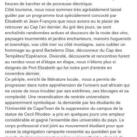
heures de karcher et de ponceuse électrique.
Côté tourisme, nous nous sommes très agréablement laissé
guider par un programme tout spécialement concocté par
Elisabeth et Jean-François que nous avions eu le plaisir de
retrouver au Cap l’an dernier. Au gré des jours, se sont
enchaînés randonnées ardues et douceurs de la route des vins,
paysages tourmentés et jardins enchanteurs, manoirs huguenots
et townships, vue côté mer ou côté montagne, sans oublier un
hommage au grand Bartelemo Dias, découvreur du Cap des
Tempêtes/’Espérance. Diversité, découverte et rencontres furent
au rendez-vous et d’étape en étape, nous n’étions plus si
éloignés de Port Elizabeth qui fut notre port d’entrée en
novembre dernier.
Ce périple, enrichi de littérature locale, nous a permis de
progresser dans notre appréhension de l’univers sud africain qui
ne cesse de nous troubler par ses extrêmes, ses blocages et sa
complexité. Une revendication de rentrée universitaire
apparemment symbolique -la demande par les étudiants de
l’Université de CapeTown de la suppression du campus de la
statue de Cecil Rhodes- a pris en quelques jours une ampleur
considérable et gagné l’ensemble des universités du pays. Le
corps professoral s’est joint au mouvement étudiant pour que
cesse la ségrégation rampante ressentie au quotidien par le