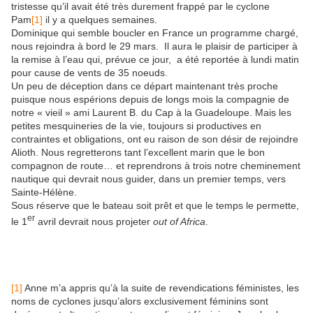
tristesse qu’il avait été très durement frappé par le cyclone
Pam
[1]
il y a quelques semaines.
Dominique qui semble boucler en France un programme chargé,
nous rejoindra à bord le 29 mars. Il aura le plaisir de participer à
la remise à l’eau qui, prévue ce jour, a été reportée à lundi matin
pour cause de vents de 35 noeuds.
Un peu de déception dans ce départ maintenant très proche
puisque nous espérions depuis de longs mois la compagnie de
notre « vieil » ami Laurent B. du Cap à la Guadeloupe. Mais les
petites mesquineries de la vie, toujours si productives en
contraintes et obligations, ont eu raison de son désir de rejoindre
Alioth. Nous regretterons tant l’excellent marin que le bon
compagnon de route… et reprendrons à trois notre cheminement
nautique qui devrait nous guider, dans un premier temps, vers
Sainte-Hélène.
Sous réserve que le bateau soit prêt et que le temps le permette,
er
le 1
avril devrait nous projeter
out of Africa
.
[1]
Anne m’a appris qu’à la suite de revendications féministes, les
noms de cyclones jusqu’alors exclusivement féminins sont