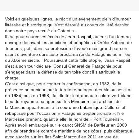
Voici en quelques lignes, le récit d’un évènement plein d’humour
littéraire et historique qui s’est déroulé au cours de l’été dernier
dans notre pays reculé du Cotentin.
Il eut pour source les écrits de
Jean Raspail
, auteur d’un fameux
ouvrage décrivant les ambitions et péripéties d’Orélie-Antoine de
Tounens, petit dans sa profession d’avoué mais grand par son
esprit d’aventure qui s’auto-proclama roi de Patagonie au milieu
du XIXème siècle. Poursuivant cette folle utopie, Jean Raspail
s’est à son tour déclaré Consul Général de Patagonie pour
s’engager dans la défense du territoire dont il s’attribuait la
charge.
C’est ainsi que, pour contrer
la confirmation, en 1982, de la
présence britannique sur le territoire patagon des Malouines
il a,
en
1984
, puis en
1998
,
fait flotter le drapeau tricolore vert-blanc-
bleu du royaume patagon sur les
Minquiers
, un archipel de
la
Manche
appartenant à la
couronne britannique
. Celle-ci fut
rebaptisée pour l'occasion
«
Patagonie Septentrionale », l’île
Maîtresse prenant, quant à elle, le nom de « Port Tounens ».
Après avoir embarqué sur le canot SNSM de Barfleur en 2009
afin de prendre le contrôle maritime de nos côtes, puis débarqué
avec succès sur les îles Saint Marcouf en 2011 en vue de