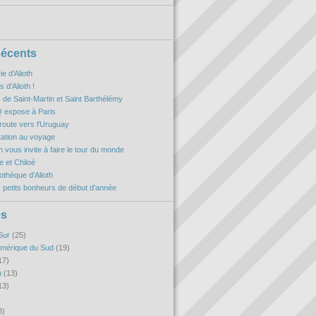
Récents
ie d'Alioth
 d'Alioth !
es de Saint-Martin et Saint Barthélémy
 expose à Paris
oute vers l'Uruguay
itation au voyage
h vous invite à faire le tour du monde
 et Chiloé
iothèque d'Alioth
 petits bonheurs de début d'année
es
Sur
(25)
Amérique du Sud
(19)
17)
n
(13)
13)
8)