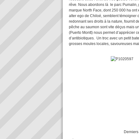
rêve. Nous abordons là le parc Pumalin, 
marque North Face, dont 250 000 ha ont 
alter ego de Chiloé, semblent témoigner d
redonnant ses droits à la nature, fournit
pêche au saumon sont vite déçus mais u
(Puerto Montt) nous permet d’apprécier cet
d’antibiotiques. Un troc avec un petit 
grosses moules locales, savoureuses mais
Derniers bords en 