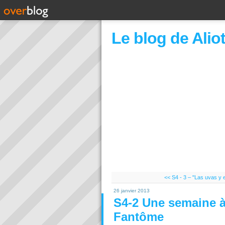
Le blog de Alio
<< S4 - 3 – "Las uvas y el
26 janvier 2013
S4-2 Une semaine à
Fantôme