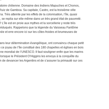
’histoire chilienne. Domaine des Indiens Mapuches et Chonos,
uiz de Gamboa. Sa capitale, Castro, est la troisième ville
 Très atteinte par les effets de la colonisation, l’île, quasi
 se replia sur elle-même dans un très grand état de pauvreté.
? L’île est en proie aux mythes et la sorcellerie y reste très
us éduqués. Rappelons que la légende du Vaisseau Fantôme
ée et erre encore ici sur les côtes froides et brumeuses de
 dans leur détermination évangélique, ont convaincu chaque petit
ù ce joyau de l’île constitué des 180 chapelles et églises en bois
ine mondial de l’UNESCO. Il faut souligner enfin que les marins
lorsque le Président O’Higgins les envoya à la conquête du
n de devancer les Argentins et de s’assurer la primauté sur ces