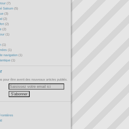
etour
(7)
né Saloum
(5)
que
(3)
ud
(2)
ert
(2)
re
(2)
tour
(1)
h
(1)
nnées
(1)
e navigation
(1)
antique
(1)
r
 pour être averti des nouveaux articles publiés.
Frontières
ld