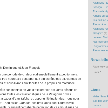
Atlantique R
Sénégal - Si
Transatlanti
Afrique du S
Iles du Cap V
Retour à ter
Atlantique re
Grégoire
(1)
Le team Aliot
Nos coordo
Programme d
Remontee atl
Newslette
Abonnez-vous
que et Jean-François
Email
r une période de chaleur et d’ensoleillement exceptionnels.
, trop heureux d’échapper aux pluies réputées diluviennes de
ir et nous livrons aux facilités de la propulsion motorisée.
Liens
ôte continentale en vue d’explorer les estuaires déserts de
ns toutes les caractéristiques de la Patagonie : rives
Voiles Sans 
ascades d’eau fraîche, et, opportunité inattendue, nous nous
Sail The Wor
8°. Seules les
Tabanos
, ces gros taons dont l’agressivité
Facnor
ents, viennent perturber la perfection de ces mouillages de