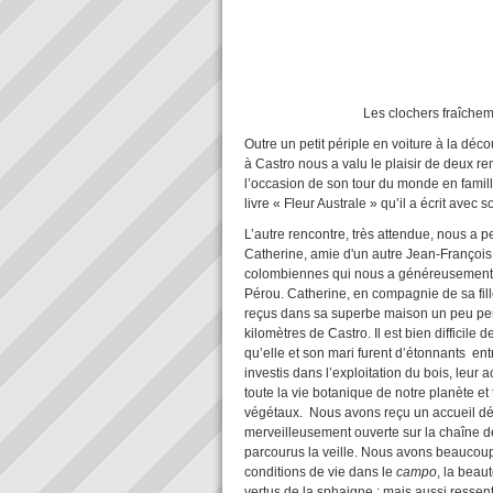
Les clochers fraîchement repei
Outre un petit périple en voiture à la déc
à Castro nous a valu le plaisir de deux r
l’occasion de son tour du monde en famill
livre « Fleur Australe » qu’il a écrit avec
L’autre rencontre, très attendue, nous a
Catherine, amie d'un autre Jean-François,
colombiennes qui nous a généreusement d
Pérou. Catherine, en compagnie de sa fille
reçus dans sa superbe maison un peu pe
kilomètres de Castro. Il est bien difficile
qu’elle et son mari furent d’étonnants en
investis dans l’exploitation du bois, leur a
toute la vie botanique de notre planète et
végétaux. Nous avons reçu un accueil dé
merveilleusement ouverte sur la chaîne de
parcourus la veille. Nous avons beaucoup ap
conditions de vie dans le
campo
, la beau
vertus de la sphaigne ; mais aussi ressent