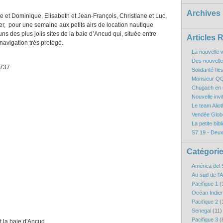
Archives
lle et Dominique, Elisabeth et Jean-François, Christiane et Luc,
r, pour une semaine aux petits airs de location nautique
des plus jolis sites de la baie d’Ancud qui, située entre
Articles 
 navigation très protégé.
La nouvelle v
Des nouvelles
Solidarité Il
Monsieur QQ
Chugach en r
Nouvelle inv
Le team Aliot
Vendée Globe
La petite bibl
S7 19 - Deux
Catégori
América del 
Au sud de l'
Pacifique 1
(
Océan Indie
Pacifique 2
(
Senegal
(11)
Pacifique 3
(
 d'Ancud