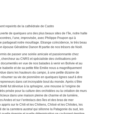
nts de la cathédrale de Castro
ouverte de quelques uns des plus beaux sites de l’île, notre halte
encontres, l’une, improvisée, avec Philippe Poupon qui à
e partageait notre mouillage. Etrange coïncidence, le très beau
 son épouse Géraldine Danon fit partie de nos trésors de Noël.
 permis de passer une soirée amicale et passionnante chez
 chercheur au CNRS et spécialiste des civilisations pré-
ocumentés en vue de nos balades à venir en Bolivie et au
 Isabelle et de sa petite fille Emilie nous a magnifiquement
rdue dans les hauteurs du
campo
, à une petite dizaine de
 de résumer sa vie de pionnière en quelques lignes sauf à dire
trepreneurs dans cet incroyable bout du monde. Après s’être
ctivité fut dévolue à la
sphaigne
, une mousse à l’origine de
 très prisée pour la culture des orchidées ou la création de murs
licieux dans une maison pleine de charme et de lumière,
s Andes et sur l’entrelacs des îles et des bras de mer
pris sur le Chili et les Chiliens, Chiloé et les Chilotes, les
té de la
carretera austral
qui sillonne la Patagonie du sud, les
i quelle énergie et quelle détermination se cachaient derrière