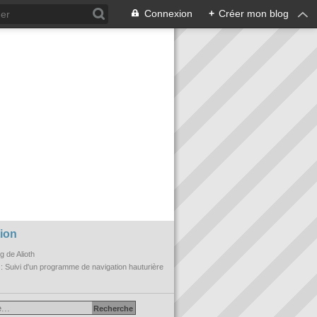
Connexion
+
Créer mon blog
ion
og de Alioth
n
: Suivi d'un programme de navigation hauturière