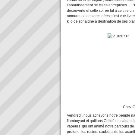
l’aboutissement de telles entreprises… L’
découverte et cette soirée fut à ce titre 
amoureuse des orchidées, s’est vue livr
kilo de sphaigne à destination de ses pla
Chez Cather
Vendredi, nous achevons notre périple n
flamboyant et quittons Chiloé en saluant 
vapeurs qui ont animé notre parcours de l
profond, les rosiers exubérants, les acant