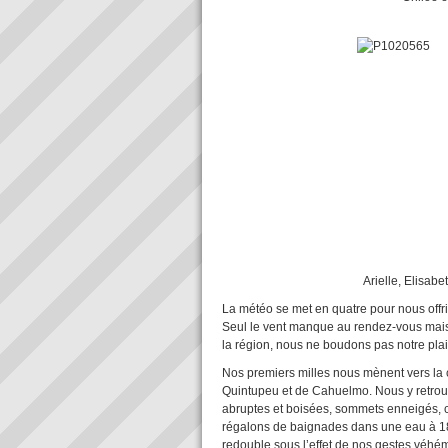
Arielle, Elisabeth, Domini
La météo se met en quatre pour nous offri
Seul le vent manque au rendez-vous mais
la région, nous ne boudons pas notre plais
Nos premiers milles nous mènent vers la c
Quintupeu et de Cahuelmo. Nous y retrouvo
abruptes et boisées, sommets enneigés, c
régalons de baignades dans une eau à 1
redouble sous l’effet de nos gestes véhém