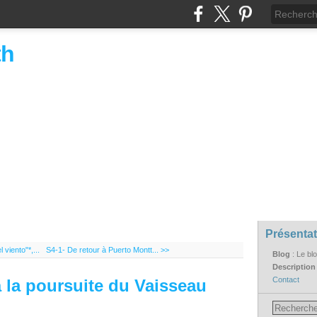
th
Présentat
 viento"*,...
S4-1- De retour à Puerto Montt... >>
Blog
: Le bl
Descriptio
Contact
 la poursuite du Vaisseau