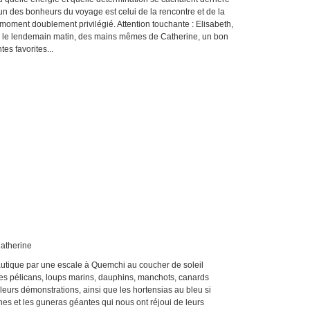
un des bonheurs du voyage est celui de la rencontre et de la
un moment doublement privilégié. Attention touchante : Elisabeth,
er le lendemain matin, des mains mêmes de Catherine, un bon
ntes favorites...
ine
autique par une escale à Quemchi au coucher de soleil
les pélicans, loups marins, dauphins, manchots, canards
eurs démonstrations, ainsi que les hortensias au bleu si
hes et les guneras géantes qui nous ont réjoui de leurs