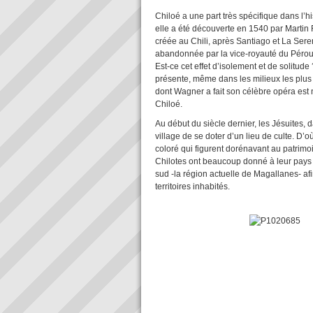
Chiloé a une part très spécifique dans l
elle a été découverte en 1540 par Martin R
créée au Chili, après Santiago et La Serena.
abandonnée par la vice-royauté du Pérou,
Est-ce cet effet d’isolement et de solitude 
présente, même dans les milieux les pl
dont Wagner a fait son célèbre opéra est n
Chiloé.
Au début du siècle dernier, les Jésuites,
village de se doter d’un lieu de culte. D’o
coloré qui figurent dorénavant au patrimo
Chilotes ont beaucoup donné à leur pays 
sud -la région actuelle de Magallanes- afi
territoires inhabités.