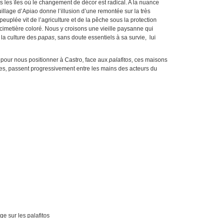
s les îles où le changement de décor est radical. A la nuance
uillage d’Apiao donne l’illusion d’une remontée sur la très
peuplée vit de l’agriculture et de la pêche sous la protection
n cimetière coloré. Nous y croisons une vieille paysanne qui
 la culture des
papas
, sans doute essentiels à sa survie, lui
 pour nous positionner à Castro, face aux
palafitos
, ces maisons
uvres, passent progressivement entre les mains des acteurs du
s palafitos