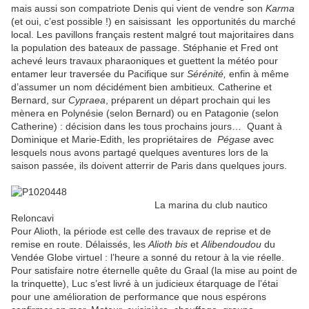
mais aussi son compatriote Denis qui vient de vendre son
Karma
(et oui, c’est possible !) en saisissant les opportunités du marché
local. Les pavillons français restent malgré tout majoritaires dans
la population des bateaux de passage. Stéphanie et Fred ont
achevé leurs travaux pharaoniques et guettent la météo pour
entamer leur traversée du Pacifique sur
Sérénité,
enfin à même
d’assumer un nom décidément bien ambitieux
.
Catherine et
Bernard, sur
Cypraea
, préparent un départ prochain qui les
mènera en Polynésie (selon Bernard) ou en Patagonie (selon
Catherine) : décision dans les tous prochains jours… Quant à
Dominique et Marie-Edith, les propriétaires de
Pégase
avec
lesquels nous avons partagé quelques aventures lors de la
saison passée, ils doivent atterrir de Paris dans quelques jours.
La marina du club nautico
Reloncavi
Pour Alioth, la période est celle des travaux de reprise et de
remise en route. Délaissés, les
Alioth bis
et
Alibendoudou
du
Vendée Globe virtuel : l’heure a sonné du retour à la vie réelle.
Pour satisfaire notre éternelle quête du Graal (la mise au point de
la trinquette), Luc s’est livré à un judicieux étarquage de l’étai
pour une amélioration de performance que nous espérons