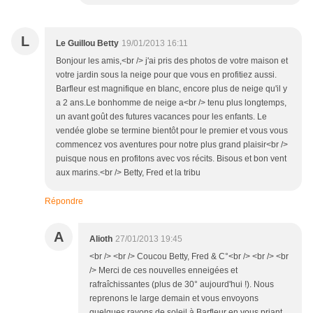
L
Le Guillou Betty
19/01/2013 16:11
Bonjour les amis,<br /> j'ai pris des photos de votre maison et
votre jardin sous la neige pour que vous en profitiez aussi.
Barfleur est magnifique en blanc, encore plus de neige qu'il y
a 2 ans.Le bonhomme de neige a<br /> tenu plus longtemps,
un avant goût des futures vacances pour les enfants. Le
vendée globe se termine bientôt pour le premier et vous vous
commencez vos aventures pour notre plus grand plaisir<br />
puisque nous en profitons avec vos récits. Bisous et bon vent
aux marins.<br /> Betty, Fred et la tribu
Répondre
A
Alioth
27/01/2013 19:45
<br /> <br /> Coucou Betty, Fred & C°<br /> <br /> <br
/> Merci de ces nouvelles enneigées et
rafraîchissantes (plus de 30° aujourd'hui !). Nous
reprenons le large demain et vous envoyons
quelques rayons de soleil à Barfleur en vous priant