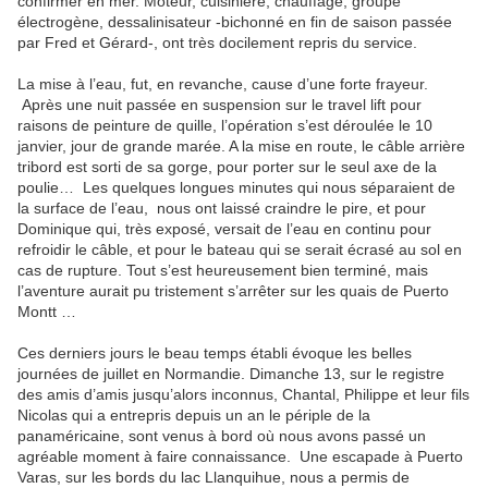
confirmer en mer. Moteur, cuisinière, chauffage, groupe
électrogène, dessalinisateur -bichonné en fin de saison passée
par Fred et Gérard-, ont très docilement repris du service.
La mise à l’eau, fut, en revanche, cause d’une forte frayeur.
Après une nuit passée en suspension sur le travel lift pour
raisons de peinture de quille, l’opération s’est déroulée le 10
janvier, jour de grande marée. A la mise en route, le câble arrière
tribord est sorti de sa gorge, pour porter sur le seul axe de la
poulie… Les quelques longues minutes qui nous séparaient de
la surface de l’eau, nous ont laissé craindre le pire, et pour
Dominique qui, très exposé, versait de l’eau en continu pour
refroidir le câble, et pour le bateau qui se serait écrasé au sol en
cas de rupture. Tout s’est heureusement bien terminé, mais
l’aventure aurait pu tristement s’arrêter sur les quais de Puerto
Montt …
Ces derniers jours le beau temps établi évoque les belles
journées de juillet en Normandie. Dimanche 13, sur le registre
des amis d’amis jusqu’alors inconnus, Chantal, Philippe et leur fils
Nicolas qui a entrepris depuis un an le périple de la
panaméricaine, sont venus à bord où nous avons passé un
agréable moment à faire connaissance. Une escapade à Puerto
Varas, sur les bords du lac Llanquihue, nous a permis de