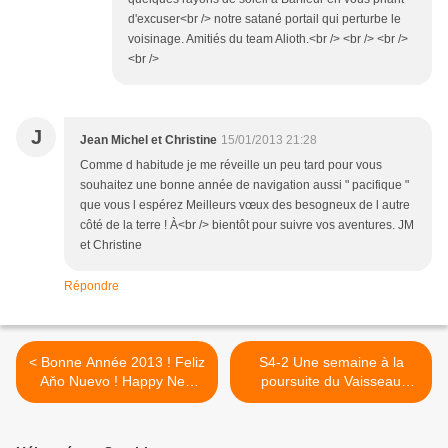
d'excuser<br /> notre satané portail qui perturbe le
voisinage. Amitiés du team Alioth.<br /> <br /> <br />
<br />
J
Jean Michel et Christine
15/01/2013 21:28
Comme d habitude je me réveille un peu tard pour vous
souhaitez une bonne année de navigation aussi " pacifique "
que vous l espérez Meilleurs vœux des besogneux de l autre
côté de la terre ! À<br /> bientôt pour suivre vos aventures. JM
et Christine
Répondre
< Bonne Année 2013 ! Feliz
S4-2 Une semaine à la
Aňo Nuevo ! Happy New
poursuite du Vaisseau
Year !
Fantôme >