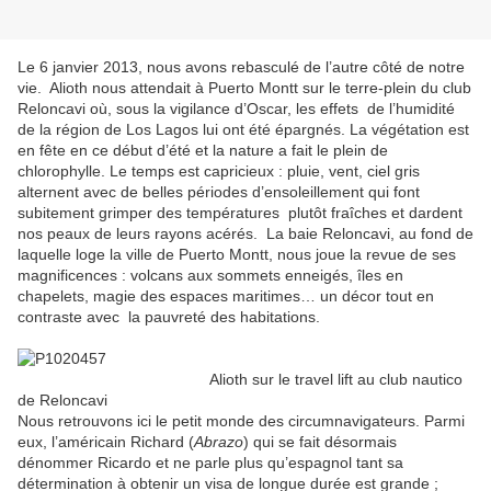
Le 6 janvier 2013, nous avons rebasculé de l’autre côté de notre
vie. Alioth nous attendait à Puerto Montt sur le terre-plein du club
Reloncavi où, sous la vigilance d’Oscar, les effets de l’humidité
de la région de Los Lagos lui ont été épargnés. La végétation est
en fête en ce début d’été et la nature a fait le plein de
chlorophylle. Le temps est capricieux : pluie, vent, ciel gris
alternent avec de belles périodes d’ensoleillement qui font
subitement grimper des températures plutôt fraîches et dardent
nos peaux de leurs rayons acérés. La baie Reloncavi, au fond de
laquelle loge la ville de Puerto Montt, nous joue la revue de ses
magnificences : volcans aux sommets enneigés, îles en
chapelets, magie des espaces maritimes… un décor tout en
contraste avec la pauvreté des habitations.
Alioth sur le travel lift au club nautico
de Reloncavi
Nous retrouvons ici le petit monde des circumnavigateurs. Parmi
eux, l’américain Richard (
Abrazo
) qui se fait désormais
dénommer Ricardo et ne parle plus qu’espagnol tant sa
détermination à obtenir un visa de longue durée est grande ;