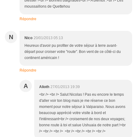
blesser !<br /> Bonnes baignades<br /> A bientôt .<br /> Les
moussaillons de Quettehou
Répondre
N
Nico
20/01/2013 05:13
Heureux d'avoir pu profiter de votre séjour à terre avant-
départ pour croiser votre "route". Bon vent de ce côté-ci du
continent américain !
Répondre
A
Alioth
27/01/2013 19:39
<br /> <br /> Salut Nicolas ! Pas eu encore le temps
d'aller voir ton blog mais je me réserve ce bon
moment pour notre séjour à Valparaiso. Nous avons
beaucoup apprécié votre visite à bord et
l'intéressant<br /> croisement de nos deux voyages;
bonne route à toi et salue Ushuaia de notre part !<br
/> <br /> <br /> <br /> <br /> <br /> <br />