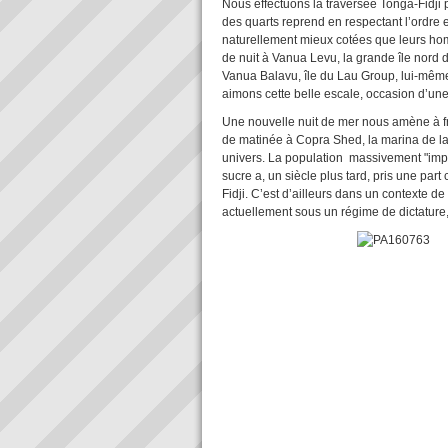
Nous effectuons la traversée Tonga-Fidji
des quarts reprend en respectant l’ordre 
naturellement mieux cotées que leurs ho
de nuit à Vanua Levu, la grande île nord d
Vanua Balavu, île du Lau Group, lui-même 
aimons cette belle escale, occasion d’un
Une nouvelle nuit de mer nous amène à fr
de matinée à Copra Shed, la marina de la
univers. La population massivement "impo
sucre a, un siècle plus tard, pris une par
Fidji. C’est d’ailleurs dans un contexte de 
actuellement sous un régime de dictature,