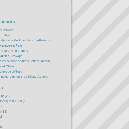
Récents
ie d'Alioth
 d'Alioth !
es de Saint-Martin et Saint Barthélémy
 expose à Paris
oute vers l'Uruguay
itation au voyage
h vous invite à faire le tour du monde
 et Chiloé
iothèque d'Alioth
 petits bonheurs de début d'année
es
Sur
(25)
Amérique du Sud
(19)
17)
n
(13)
13)
8)