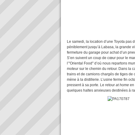
Nacre fid
Le samedi, la location d’une Toyota pas d
péniblement jusqu’à Labasa, la grande vill
fermeture du garage pour achat d’un pneu
S’en suivent un coup de cœur pour le marc
l’"Oriental Food" d’où nous repartons muni
moteur sur le chemin du retour. Dans la 
trains et de camions chargés de tiges de c
mène à la distillerie. L’usine ferme fin oc
pressent à sa porte. Le retour
at home
en 
quelques haltes anxieuses destinées à ra