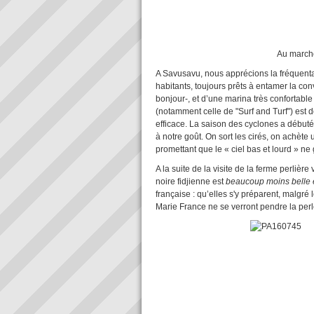
Au marché de Savusavu : 
A Savusavu, nous apprécions la fréquentat
habitants, toujours prêts à entamer la c
bonjour-, et d’une marina très confortable
(notamment celle de "Surf and Turf") est d
efficace. La saison des cyclones a débuté 
à notre goût. On sort les cirés, on achète 
promettant que le « ciel bas et lourd » ne 
A la suite de la visite de la ferme perlièr
noire fidjienne est
beaucoup moins belle 
française : qu’elles s'y préparent, malgré
Marie France ne se verront pendre la pe