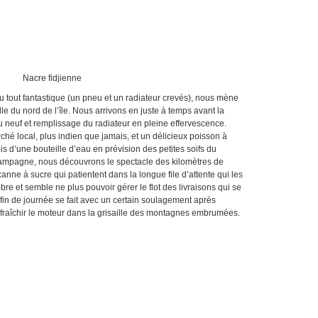
jienne
u tout fantastique (un pneu et un radiateur crevés), nous mène
e du nord de l’île. Nous arrivons en juste à temps avant la
 neuf et remplissage du radiateur en pleine effervescence.
hé local, plus indien que jamais, et un délicieux poisson à
s d’une bouteille d’eau en prévision des petites soifs du
campagne, nous découvrons le spectacle des kilomètres de
anne à sucre qui patientent dans la longue file d’attente qui les
tobre et semble ne plus pouvoir gérer le flot des livraisons qui se
fin de journée se fait avec un certain soulagement après
fraîchir le moteur dans la grisaille des montagnes embrumées.