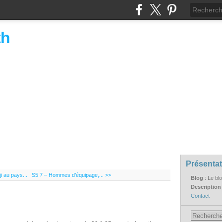
th
Présentat
i au pays...
S5 7 – Hommes d’équipage,... >>
Blog
: Le bl
Descriptio
Contact