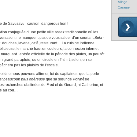
Alliage
Caramel
caution, dangerous lion !
ion conjuguée d’une petite ville assez traditionnelle où les
onversation, ne manquent pas de vous saluer d’un souriant
Bula
-
 : douches, laverie, café, restaurant… La cuisine indienne
élicieuse, le marché haut en couleurs, la connexion internet
marquant l’entrée officielle de la période des pluies, un peu tôt
un grand parapluie, ou on circule en T-shirt, selon, en se
gâchera pas les plaisirs de l’escale.
e voisine nous pouvons affirmer, foi de capitaines, que la perle
et beaucoup plus onéreuse
que sa sœur de Polynésie
 les recherches obstinées de Fred et de Gérard, ni Catherine, ni
rle au cou…