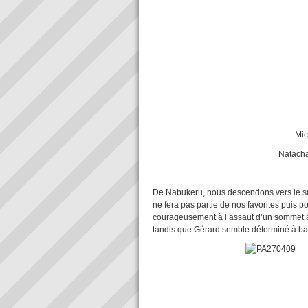
Michael et sa famille
Natacha, Emily et Grace l
Jolie cour de
De Nabukeru, nous descendons vers le su
ne fera pas partie de nos favorites puis p
courageusement à l’assaut d’un sommet a
tandis que Gérard semble déterminé à bat