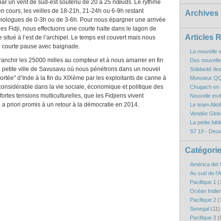
 par un vent de sud-est soutenu de 20 à 25 nœuds. Le rythme
en cours, les veilles de 18-21h, 21-24h ou 6-9h restant
Archives
mologues de 0-3h ou de 3-6h. Pour nous épargner une arrivée
es Fidji, nous effectuons une courte halte dans le lagon de
Articles 
situé à l’est de l’archipel. Le temps est couvert mais nous
e courte pause avec baignade.
La nouvelle v
anchir les 25000 milles au compteur et à nous amarrer en fin
Des nouvelles
 petite ville de Savusavu où nous pénétrons dans un nouvel
Solidarité Il
rtée" d’Inde à la fin du XIXème par les exploitants de canne à
Monsieur QQ
t considérable dans la vie sociale, économique et politique des
Chugach en r
fortes tensions multiculturelles, que les Fidjiens vivent
Nouvelle inv
 a priori promis à un retour à la démocratie en 2014.
Le team Aliot
Vendée Globe
La petite bibl
S7 19 - Deux
Catégori
América del 
Au sud de l'
Pacifique 1
(
Océan Indie
Pacifique 2
(
Senegal
(11)
Pacifique 3
(