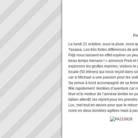
Retour à vide du tra
Le lundi 21 octobre, sous la pluie, nous q
Yasawa. Les très fortes différences de préc
Fidji nous laissent en effet espérer un peu
beau temps menace ! » annonce Fred et le 
explorons les grottes marines, visitons le 
locale (50 élèves) qui nous reçoit dans son
car si Michael a une passion pour les voil
Sa venue à bord accompagné de sa femme, 
fête rapidement teintées d’aventure car n
lève et le moteur de l’annexe tombe en p
italien attentif, les rejoint pour les pren
Luc, met tout en œuvre pour que le retour 
noire en deux bordées agitées mais à peu