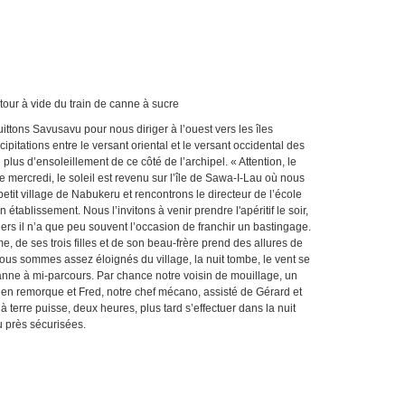
in de canne à sucre
uittons Savusavu pour nous diriger à l’ouest vers les îles
ipitations entre le versant oriental et le versant occidental des
 plus d’ensoleillement de ce côté de l’archipel. « Attention, le
mercredi, le soleil est revenu sur l’île de Sawa-I-Lau où nous
petit village de Nabukeru et rencontrons le directeur de l’école
 établissement. Nous l’invitons à venir prendre l'apéritif le soir,
iers il n’a que peu souvent l’occasion de franchir un bastingage.
de ses trois filles et de son beau-frère prend des allures de
ous sommes assez éloignés du village, la nuit tombe, le vent se
anne à mi-parcours. Par chance notre voisin de mouillage, un
dre en remorque et Fred, notre chef mécano, assisté de Gérard et
à terre puisse, deux heures, plus tard s’effectuer dans la nuit
 près sécurisées.