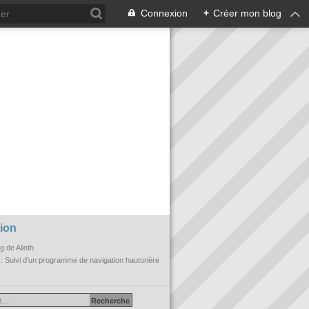
Connexion
+
Créer mon blog
ion
og de Alioth
n
: Suivi d'un programme de navigation hauturière