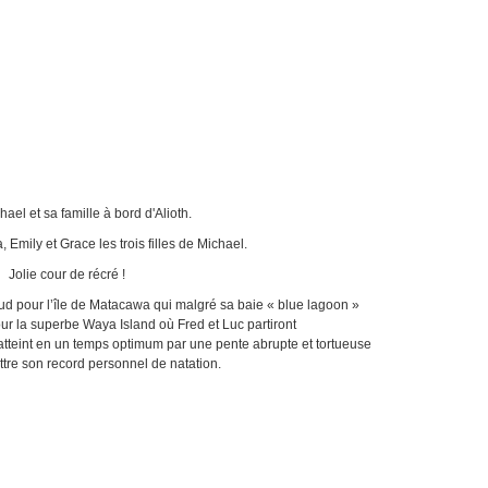
 à bord d'Alioth.
es trois filles de Michael.
 récré !
d pour l’île de Matacawa qui malgré sa baie « blue lagoon »
our la superbe Waya Island où Fred et Luc partiront
tteint en un temps optimum par une pente abrupte et tortueuse
tre son record personnel de natation.