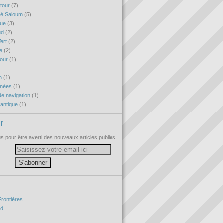
etour
(7)
né Saloum
(5)
que
(3)
ud
(2)
ert
(2)
re
(2)
tour
(1)
h
(1)
nnées
(1)
e navigation
(1)
antique
(1)
r
 pour être averti des nouveaux articles publiés.
Frontières
ld