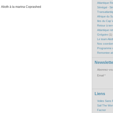
Atlantique R
na Coprashed
Sénégal - Si
Transatlanti
Afrique du S
Iles du Cap V
Retour à ter
Atlantique re
Grégoire
(1)
Le team Aliot
Nos coordo
Programme d
Remontee atl
Newslette
Abonnez-vous
Email
Liens
Voiles Sans 
Sail The Wor
Facnor