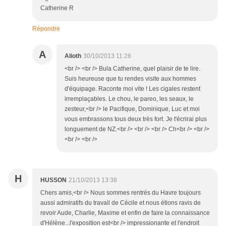
Catherine R
Répondre
A
Alioth
30/10/2013 11:26
<br /> <br /> Bula Catherine, quel plaisir de te lire.
Suis heureuse que tu rendes visite aux hommes
d'équipage. Raconte moi vite ! Les cigales restent
irremplaçables. Le chou, le pareo, les seaux, le
zesteur,<br /> le Pacifique, Dominique, Luc et moi
vous embrassons tous deux très fort. Je t'écrirai plus
longuement de NZ.<br /> <br /> <br /> Ch<br /> <br />
<br /> <br />
H
HUSSON
21/10/2013 13:38
Chers amis,<br /> Nous sommes rentrés du Havre toujours
aussi admiratifs du travail de Cécile et nous étions ravis de
revoir Aude, Charlie, Maxime et enfin de faire la connaissance
d'Hélène...l'exposition est<br /> impressionante et l'endroit