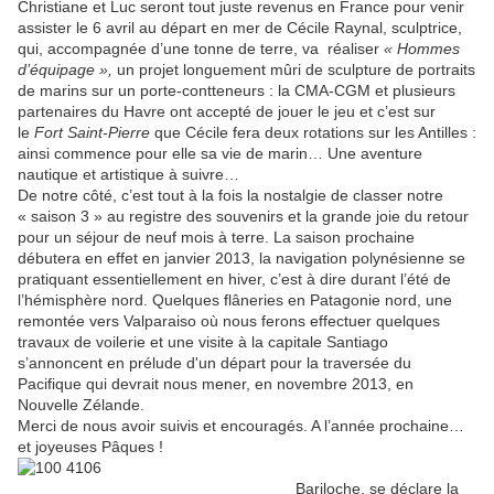
Christiane et Luc seront tout juste revenus en France pour venir
assister le 6 avril au départ en mer de Cécile Raynal, sculptrice,
qui, accompagnée d’une tonne de terre, va réaliser
« Hommes
d’équipage »,
un projet longuement mûri de sculpture de portraits
de marins sur un porte-contteneurs : la CMA-CGM et plusieurs
partenaires du Havre ont accepté de jouer le jeu et c’est sur
le
Fort Saint-Pierre
que Cécile fera deux rotations sur les Antilles :
ainsi commence pour elle sa vie de marin… Une aventure
nautique et artistique à suivre…
De notre côté, c’est tout à la fois la nostalgie de classer notre
« saison 3 » au registre des souvenirs et la grande joie du retour
pour un séjour de neuf mois à terre. La saison prochaine
débutera en effet en janvier 2013, la navigation polynésienne se
pratiquant essentiellement en hiver, c’est à dire durant l’été de
l’hémisphère nord. Quelques flâneries en Patagonie nord, une
remontée vers Valparaiso où nous ferons effectuer quelques
travaux de voilerie et une visite à la capitale Santiago
s’annoncent en prélude d'un départ pour la traversée du
Pacifique qui devrait nous mener, en novembre 2013, en
Nouvelle Zélande.
Merci de nous avoir suivis et encouragés. A l’année prochaine…
et joyeuses Pâques !
Bariloche, se déclare la