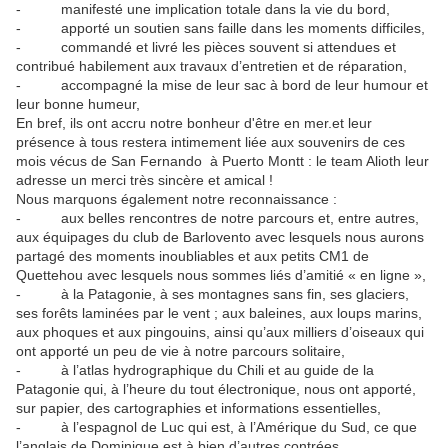
- manifesté une implication totale dans la vie du bord,
- apporté un soutien sans faille dans les moments difficiles,
- commandé et livré les pièces souvent si attendues et
contribué habilement aux travaux d’entretien et de réparation,
- accompagné la mise de leur sac à bord de leur humour et
leur bonne humeur,
En bref, ils ont accru notre bonheur d'être en mer.et leur
présence à tous restera intimement liée aux souvenirs de ces
mois vécus de San Fernando à Puerto Montt : le team Alioth leur
adresse un merci très sincère et amical !
Nous marquons également notre reconnaissance :
- aux belles rencontres de notre parcours et, entre autres,
aux équipages du club de Barlovento avec lesquels nous aurons
partagé des moments inoubliables et aux petits CM1 de
Quettehou avec lesquels nous sommes liés d’amitié « en ligne »,
- à la Patagonie, à ses montagnes sans fin, ses glaciers,
ses forêts laminées par le vent ; aux baleines, aux loups marins,
aux phoques et aux pingouins, ainsi qu’aux milliers d’oiseaux qui
ont apporté un peu de vie à notre parcours solitaire,
- à l’atlas hydrographique du Chili et au guide de la
Patagonie qui, à l’heure du tout électronique, nous ont apporté,
sur papier, des cartographies et informations essentielles,
- à l’espagnol de Luc qui est, à l’Amérique du Sud, ce que
l’anglais de Dominique est à bien d’autres contrées.