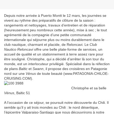
Depuis notre arrivée à Puerto Montt le 12 mars, les journées se
vivent au rythme des préparatifs de clôture de la saison :
rangements et nettoyages, travaux d’entretien et de réparation
(heureusement peu nombreux cette année), mise à sec ; le tout
agrémenté de la compagnie d’une petite communauté
internationale qui séjourne plus ou moins durablement dans le
club nautique, charmant et placide, de Reloncavi. Le
Club
Nautico Reloncavi
offre une belle plate-forme de services, un
accueil de qualité et un stationnement à terre assez rare pour
être souligné. Christophe, qui a décidé d’arrêter là son tour du
monde, est un interlocuteur privilégié. Spécialisé dans la réfection
de plans
Baltic
et
Swann
, il propose des croisières en Patagonie
nord sur une
Vénus
de toute beauté (www.PATAGONIA-CHILOE-
CRUISING.COM).
Christophe et sa belle
Vénus
, Baltic 51
A l’occasion de ce séjour, se poursuit notre découverte du Chili. Il
semble qu’il y ait trois mondes au Chili : le nord désertique,
l’épicentre Valparaiso-Santiago que nous découvrirons à notre