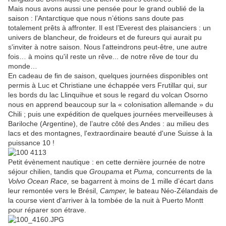
Mais nous avons aussi une pensée pour le grand oublié de la
saison : l’Antarctique que nous n’étions sans doute pas
totalement prêts à affronter. Il est l’Everest des plaisanciers : un
univers de blancheur, de froideurs et de fureurs qui aurait pu
s'inviter à notre saison. Nous l'atteindrons peut-être, une autre
fois… à moins qu'il reste un rêve... de notre rêve de tour du
monde…
En cadeau de fin de saison, quelques journées disponibles ont
permis à Luc et Christiane une échappée vers Frutillar qui, sur
les bords du lac Llinquihue et sous le regard du volcan Osorno
nous en apprend beaucoup sur la « colonisation allemande » du
Chili ; puis une expédition de quelques journées merveilleuses à
Bariloche (Argentine), de l’autre côté des Andes : au milieu des
lacs et des montagnes, l'extraordinaire beauté d'une Suisse à la
puissance 10 !
Petit évènement nautique : en cette dernière journée de notre
séjour chilien, tandis que
Groupama
et
Puma,
concurrents de la
Volvo Ocean Race,
se bagarrent à moins de 1 mille d’écart dans
leur remontée vers le Brésil,
Camper,
le bateau Néo-Zélandais de
la course vient d'arriver à la tombée de la nuit à Puerto Montt
pour réparer son étrave.