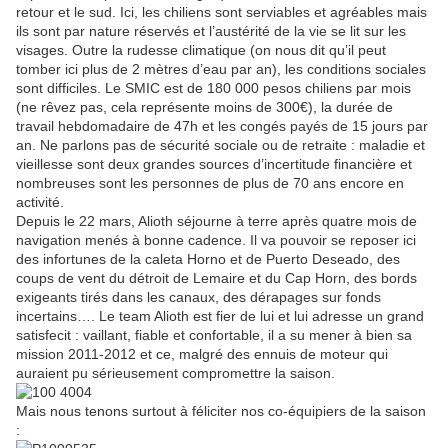
retour et le sud. Ici, les chiliens sont serviables et agréables mais
ils sont par nature réservés et l’austérité de la vie se lit sur les
visages. Outre la rudesse climatique (on nous dit qu’il peut
tomber ici plus de 2 mètres d’eau par an), les conditions sociales
sont difficiles. Le SMIC est de 180 000 pesos chiliens par mois
(ne rêvez pas, cela représente moins de 300€), la durée de
travail hebdomadaire de 47h et les congés payés de 15 jours par
an. Ne parlons pas de sécurité sociale ou de retraite : maladie et
vieillesse sont deux grandes sources d’incertitude financière et
nombreuses sont les personnes de plus de 70 ans encore en
activité.
Depuis le 22 mars, Alioth séjourne à terre après quatre mois de
navigation menés à bonne cadence. Il va pouvoir se reposer ici
des infortunes de la caleta Horno et de Puerto Deseado, des
coups de vent du détroit de Lemaire et du Cap Horn, des bords
exigeants tirés dans les canaux, des dérapages sur fonds
incertains…. Le team Alioth est fier de lui et lui adresse un grand
satisfecit : vaillant, fiable et confortable, il a su mener à bien sa
mission 2011-2012 et ce, malgré des ennuis de moteur qui
auraient pu sérieusement compromettre la saison.
Mais nous tenons surtout à féliciter nos co-équipiers de la saison
: