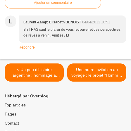
Ajouter un commentaire
L
Laurent &amp; Elisabeth BENOIST
04/04/2012 10:51
Biz ! RAS sauf le plaisir de vous retrouver et des perspectives
de rêves à venir... Amitiés / Lt
Répondre
< Un peu d’histoire
Une autre invitation au
argentine : hommage à
voyage : le projet "Hommes
quelques ancêtres
d'équipage" >
prestigieux
Hébergé par Overblog
Top articles
Pages
Contact