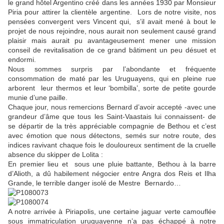
le grand hôtel Argentino créé dans les années 1930 par Monsieur
Piria pour attirer la clientèle argentine.
Lors de notre visite, nos
pensées convergent vers Vincent
qui,
s’il avait mené à bout le
projet de nous rejoindre, nous aurait non seulement causé grand
plaisir mais aurait pu avantageusement mener une mission
conseil de revitalisation de ce grand bâtiment un peu désuet et
endormi.
Nous sommes surpris par l’abondante et fréquente
consommation de maté par les Uruguayens, qui en pleine rue
arborent
leur thermos et leur ‘bombilla’, sorte de petite gourde
munie d’une paille.
Chaque jour, nous remercions Bernard d’avoir accepté -avec une
grandeur d’âme que tous les Saint-Vaastais lui connaissent- de
se départir de la très appréciable compagnie de Bethou et c’est
avec émotion que nous détectons, semés sur notre route, des
indices ravivant chaque fois le douloureux sentiment de la cruelle
absence du skipper de Lolita :
En premier lieu et
sous une pluie battante, Bethou à la barre
d’Alioth, a dû habilement négocier entre Angra dos Reis et Ilha
Grande, le terrible danger isolé de Mestre
Bernardo…
A notre arrivée à Piriapolis, une certaine jaguar verte camouflée
sous immatriculation uruguayenne n’a pas échappé à notre