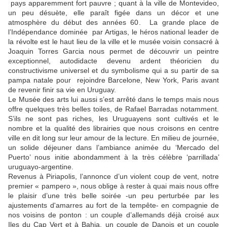
pays apparemment fort pauvre ; quant à la ville de Montevideo,
un peu désuète, elle paraît figée dans un décor et une
atmosphère du début des années 60.
La grande place de
l’Indépendance dominée
par Artigas, le héros national leader de
la révolte est le haut lieu de la ville et le musée voisin consacré à
Joaquin Torres Garcia nous permet de découvrir un peintre
exceptionnel, autodidacte devenu ardent théoricien du
constructivisme universel et du symbolisme qui a su partir de sa
pampa natale pour
rejoindre Barcelone, New York, Paris avant
de revenir finir sa vie en Uruguay.
Le Musée des arts lui aussi s’est arrêté dans le temps mais nous
offre quelques très belles toiles, de Rafael Barradas notamment.
S’ils ne sont pas riches, les Uruguayens sont cultivés et le
nombre et la qualité des librairies que nous croisons en centre
ville en dit long sur leur amour de la lecture. En milieu de journée,
un solide déjeuner dans l’ambiance animée du ‘Mercado del
Puerto’ nous initie abondamment à la très célèbre ‘parrillada’
uruguayo-argentine.
Revenus à Piriapolis, l’annonce d’un violent coup de vent, notre
premier « pampero », nous oblige à rester à quai mais nous offre
le plaisir d’une très belle soirée -un peu perturbée par les
ajustements d'amarres au fort de la tempête- en compagnie de
nos voisins de ponton : un couple d’allemands déjà croisé aux
Iles du Cap Vert et à Bahia, un couple de Danois et un couple