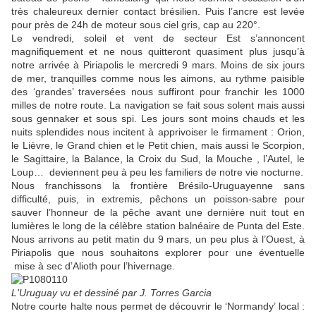
très chaleureux dernier contact brésilien. Puis l’ancre est levée
pour près de 24h de moteur sous ciel gris, cap au 220°.
Le vendredi, soleil et vent de secteur Est s’annoncent
magnifiquement et ne nous quitteront quasiment plus jusqu’à
notre arrivée à Piriapolis le mercredi 9 mars. Moins de six jours
de mer, tranquilles comme nous les aimons, au rythme paisible
des ‘grandes’ traversées nous suffiront pour franchir les 1000
milles de notre route. La navigation se fait sous solent mais aussi
sous gennaker et sous spi. Les jours sont moins chauds et les
nuits splendides nous incitent à apprivoiser le firmament : Orion,
le Lièvre, le Grand chien et le Petit chien, mais aussi le Scorpion,
le Sagittaire, la Balance, la Croix du Sud, la Mouche , l’Autel, le
Loup…
deviennent peu à peu les familiers de notre vie nocturne.
Nous franchissons la frontière Brésilo-Uruguayenne sans
difficulté, puis, in extremis, pêchons un poisson-sabre pour
sauver l’honneur de la pêche avant une dernière nuit tout en
lumières le long de la célèbre station balnéaire de Punta del Este.
Nous arrivons au petit matin du 9 mars, un peu plus à l’Ouest, à
Piriapolis que nous souhaitons explorer pour une éventuelle
mise à sec d’Alioth pour l’hivernage.
L'Uruguay vu et dessiné par J. Torres Garcia
Notre courte halte nous permet de découvrir le ‘Normandy’ local :