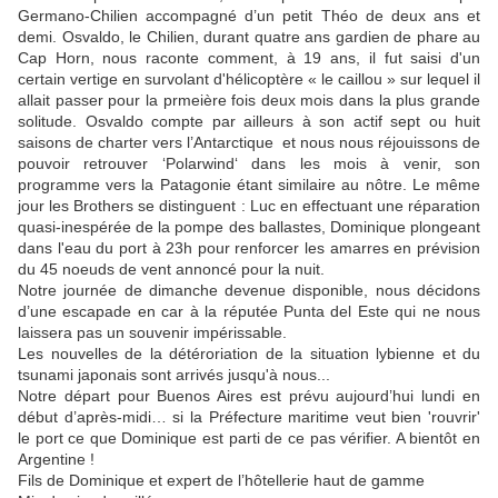
Germano-Chilien accompagné d’un petit Théo de deux ans et
demi. Osvaldo, le Chilien, durant quatre ans gardien de phare au
Cap Horn, nous raconte comment, à 19 ans, il fut saisi d'un
certain vertige en survolant d'hélicoptère « le caillou » sur lequel il
allait passer pour la prmeière fois deux mois dans la plus grande
solitude. Osvaldo compte par ailleurs à son actif sept ou huit
saisons de charter vers l’Antarctique et nous nous réjouissons de
pouvoir retrouver ‘Polarwind‘ dans les mois à venir, son
programme vers la Patagonie étant similaire au nôtre. Le même
jour les Brothers se distinguent : Luc en effectuant une réparation
quasi-inespérée de la pompe des ballastes, Dominique plongeant
dans l'eau du port à 23h pour renforcer les amarres en prévision
du 45 noeuds de vent annoncé pour la nuit.
Notre journée de dimanche devenue disponible, nous décidons
d’une escapade en car à la réputée Punta del Este qui ne nous
laissera pas un souvenir impérissable.
Les nouvelles de la détéroriation de la situation lybienne et du
tsunami japonais sont arrivés jusqu'à nous...
Notre départ pour Buenos Aires est prévu aujourd’hui lundi en
début d’après-midi… si la Préfecture maritime veut bien 'rouvrir'
le port ce que Dominique est parti de ce pas vérifier. A bientôt en
Argentine !
Fils de Dominique et expert de l’hôtellerie haut de gamme