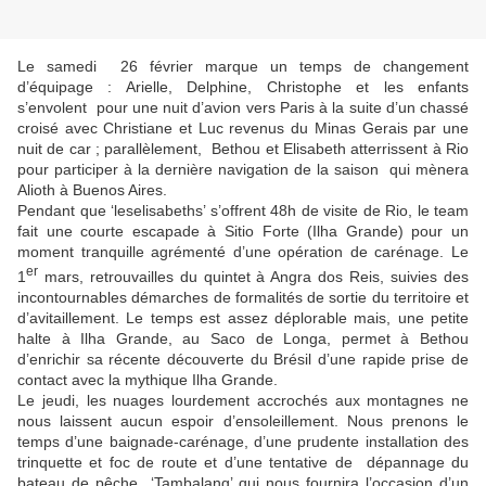
Le samedi
26 février marque un temps de changement
d’équipage : Arielle, Delphine, Christophe et les enfants
s’envolent
pour une nuit d’avion vers Paris à la suite d’un chassé
croisé avec Christiane et Luc revenus du Minas Gerais par une
nuit de car ; parallèlement,
Bethou et Elisabeth atterrissent à Rio
pour participer à la dernière navigation de la saison qui mènera
Alioth à Buenos Aires.
Pendant que ‘leselisabeths’ s’offrent 48h de visite de Rio, le team
fait une courte escapade à Sitio Forte (Ilha Grande) pour un
moment tranquille agrémenté d’une opération de carénage. Le
er
1
mars, retrouvailles du quintet à Angra dos Reis, suivies des
incontournables démarches de formalités de sortie du territoire et
d’avitaillement. Le temps est assez déplorable mais, une petite
halte à Ilha Grande, au Saco de Longa, permet à Bethou
d’enrichir sa récente découverte du Brésil d’une rapide prise de
contact avec la mythique Ilha Grande.
Le jeudi, les nuages lourdement accrochés aux montagnes ne
nous laissent aucun espoir d’ensoleillement. Nous prenons le
temps d’une baignade-carénage, d’une prudente installation des
trinquette et foc de route et d’une tentative de
dépannage du
bateau de pêche
‘Tambalang’ qui nous fournira l’occasion d’un