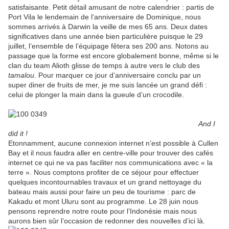
satisfaisante. Petit détail amusant de notre calendrier : partis de
Port Vila le lendemain de l’anniversaire de Dominique, nous
sommes arrivés à Darwin la veille de mes 65 ans. Deux dates
significatives dans une année bien particulière puisque le 29
juillet, l’ensemble de l’équipage
fêtera ses 200 ans. Notons au
passage que la
forme est encore globalement bonne, même si le
clan du team Alioth glisse de temps à autre vers le club des
tamalou
. Pour marquer ce jour d’anniversaire conclu par un
super diner de fruits de mer, je me suis lancée un grand défi :
celui de plonger la main dans la gueule d’un crocodile.
And I
did it !
Etonnamment, aucune connexion internet n’est possible à Cullen
Bay et il nous faudra aller en centre-ville pour trouver des cafés
internet ce qui ne va pas faciliter nos communications avec « la
terre ». Nous comptons profiter de ce séjour pour effectuer
quelques incontournables travaux et un grand nettoyage du
bateau mais aussi pour faire un peu de tourisme : parc de
Kakadu et mont Uluru sont au programme. Le 28 juin nous
pensons reprendre notre route pour l’Indonésie mais nous
aurons bien sûr l’occasion de redonner des nouvelles d’ici là.