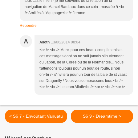
tous cas le mien - je me souviens de la relation de la
navigation de Marcel Bardiaux dans ce coin : musclée !).<br
/> Amitiés à l'équipage<br /> Jerome
Répondre
A
Alioth
13/06/2014 08:04
<br /> <br /> Merci pour ces beaux compliments et
ces messages dont on ne sait jamais s'ils viennent
du Japon, de la Coree ou de la Normandie... Nous
t'attendons toujours pour un bout de route, sinon
on<br /> s'invitera pour un tour de la baie de st vaast
sur Dragonfly ! Nous vous embrassons tous.<br />
<br /> <br /> Le team Alioth<br /> <br /> <br /> <br />
< S6 7 - Envoûtant Vanuatu
S6 9 - Dreamtime >