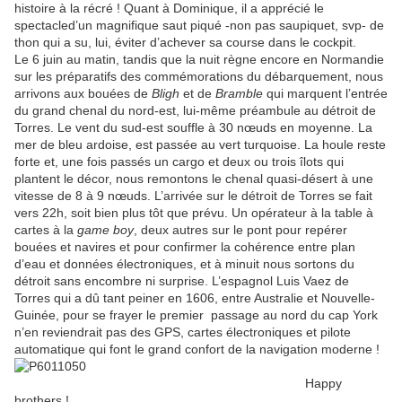
histoire à la récré ! Quant à Dominique, il a apprécié le
spectacled’un magnifique saut piqué -non pas saupiquet, svp- de
thon qui a su, lui, éviter d’achever sa course dans le cockpit.
Le 6 juin au matin, tandis que la nuit règne encore en Normandie
sur les préparatifs des commémorations du débarquement, nous
arrivons aux bouées de
Bligh
et de
Bramble
qui marquent l’entrée
du grand chenal du nord-est, lui-même préambule au détroit de
Torres. Le vent du sud-est souffle à 30 nœuds en moyenne. La
mer de bleu ardoise, est passée au vert turquoise. La houle reste
forte et, une fois passés un cargo et deux ou trois îlots qui
plantent le décor, nous remontons le chenal quasi-désert à une
vitesse de 8 à 9 nœuds. L’arrivée sur le détroit de Torres se fait
vers 22h, soit bien plus tôt que prévu. Un opérateur à la table à
cartes à la
game boy
, deux autres sur le pont pour repérer
bouées et navires et pour confirmer la cohérence entre plan
d’eau et données électroniques, et à minuit nous sortons du
détroit sans encombre ni surprise. L’espagnol Luis Vaez de
Torres qui a dû tant peiner en 1606, entre Australie et Nouvelle-
Guinée, pour se frayer le premier
passage au nord du cap York
n’en reviendrait pas des GPS, cartes électroniques et pilote
automatique qui font le grand confort de la navigation moderne !
Happy
brothers !