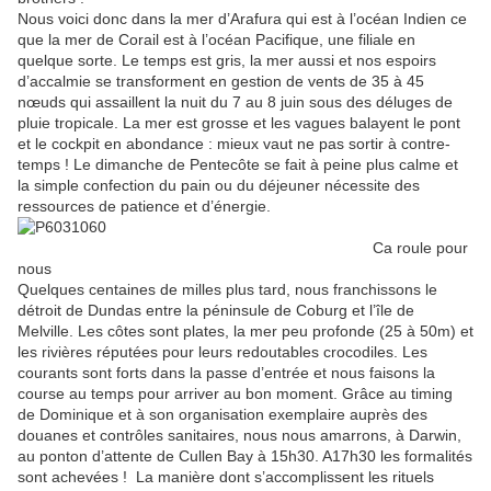
Nous voici donc dans la mer d’Arafura qui est à l’océan Indien ce
que la mer de Corail est à l’océan Pacifique, une filiale en
quelque sorte. Le temps est gris, la mer aussi et nos espoirs
d’accalmie se transforment en gestion de vents de 35 à 45
nœuds qui assaillent la nuit du 7 au 8 juin sous des déluges de
pluie tropicale. La mer est grosse et les vagues balayent le pont
et le cockpit en abondance : mieux vaut ne pas sortir à contre-
temps ! Le dimanche de Pentecôte se fait à peine plus calme et
la simple confection du pain ou du déjeuner nécessite des
ressources de patience et d’énergie.
Ca roule pour
nous
Quelques centaines de milles plus tard, nous franchissons le
détroit de Dundas entre la péninsule de Coburg et l’île de
Melville. Les côtes sont plates, la mer peu profonde (25 à 50m) et
les rivières réputées pour leurs redoutables crocodiles. Les
courants sont forts dans la passe d’entrée et nous faisons la
course au temps pour arriver au bon moment. Grâce au timing
de Dominique et à son organisation exemplaire auprès des
douanes et contrôles sanitaires, nous nous amarrons, à Darwin,
au ponton d’attente de Cullen Bay à 15h30. A17h30 les formalités
sont achevées !
La manière dont s’accomplissent les rituels