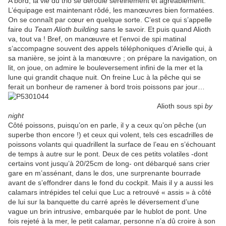
A bord, la vie du trio se déroule sereinement et agréablement.
L’équipage est maintenant rôdé, les manœuvres bien formatées.
On se connaît par cœur en quelque sorte. C’est ce qui s’appelle
faire du
Team Alioth building
sans le savoir. Et puis quand Alioth
va, tout va ! Bref, on manœuvre et l’envoi de spi matinal
s’accompagne souvent des appels téléphoniques d’Arielle qui, à
sa manière, se joint à la manœuvre ; on prépare la navigation, on
lit, on joue, on admire le bouleversement infini de la mer et la
lune qui grandit chaque nuit. On freine Luc à la pêche qui se
ferait un bonheur de ramener à bord trois poissons par jour…
Alioth sous spi
by
night
Côté poissons, puisqu’on en parle, il y a ceux qu’on pêche (un
superbe thon encore !) et ceux qui volent, tels ces escadrilles de
poissons volants qui quadrillent la surface de l’eau en s’échouant
de temps à autre sur le pont. Deux de ces petits volatiles -dont
certains vont jusqu’à 20/25cm de long- ont débarqué sans crier
gare en m’assénant, dans le dos, une surprenante bourrade
avant de s’effondrer dans le fond du cockpit. Mais il y a aussi les
calamars intrépides tel celui que Luc a retrouvé « assis » à côté
de lui sur la banquette du carré après le déversement d’une
vague un brin intrusive, embarquée par le hublot de pont. Une
fois rejeté à la mer, le petit calamar, personne n’a dû croire à son