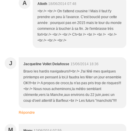
A
Alioth
18/06/2014 07:48
<br /> <br /> On t'attend cousine ! Mais il faut t'y
prendre un peu à l'avance. C'est bouclé pour cette
année : pourquoi pas en 2015 mais le tour du monde
commence à toucher à sa fin. Je t'embrasse très
fort<br /> <br /> <br /> Ch<br /> <br /> <br /> <br />
<br /> <br /> <br />
J
Jacqueline Vollet Delafosse
15/06/2014 18:36
Bravo les hardis navigateurs!!<br /> J'ai fété mes quelques
printemps en pensant à toi,il faudra les féter un jour ensemble
OK!!!<br /> A propos de croco,tu n'as pas pris trop de risques!!!
<br /> Nous nous acheminons,la météo semblant
clémente,vers la Manche,aux environs du 22 juin,avec un
coup d'oeil attentif à Barfleur.<br /> Les futurs "manchots"!!!!
Répondre
M
Mony
12/06/2014 07:55