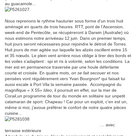
au guacamole…
Nous reprenons le rythme hauturier sous forme d’un trois huit
aménagé en quarts de trois heures. RTT, pont de l’Ascension,
week-end de Pentecôte, se récupèreront à Darwin (Australie) où
nous estimons notre arrivéeau 12 juin. Dans un premier temps,
huit jours seront nécessaires pour rejoindre le détroit de Torres.
Huit jours de mer agitée sur laquelle les alizés oscillent entre 15
et 35 nœuds. Le plein vent arrière nous oblige à tirer des bords et
les voiles s’adaptent : spi et ris à volonté, selon les conditions. La
mer est en permanence traversée par une houle déferlante
courte et croisée. En quatre mots,
on se fait secouer
et nos
pensées vont régulièrement vers Yvan Bourgnon* qui faisait lui
aussi escale à Port Vila la semaine passée.
Accompagné du
magnifique « X 55»
Ideo
, il poursuit en effet, sur la mer de
Corail,un programme de tour du monde en solitaire sur unpetit
catamaran de sport. Chapeau ! Car pour un exploit, c’en est un,
même si moi, j’avoue préférer le confort de notre quatre pièces
cuisine...
.... avec
terrasse extérieure