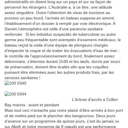
administratifs en disent long sur un pays et sur sa façon de
percevoir les étrangers. L’Australie a, à ce titre, une attitude
assez singulière. Outre l’obtention de visas de tourisme au
process
un peu lourd, l’arrivée en bateau suppose,en amont,
l’établissement d’un dossier à remplir par voie électronique. A
Darwin,l’atmosphère est celle d’une paranoïa sanitaire
renforcée.
Si les individus suspectés de tuberculose ou autre
germe peu fréquentable sont exemptés d’examens médicaux, le
bateau reçoit la visite d’une équipe de plongeurs chargés
d’inspecter la coque et de traiter les évacuations d’eau de mer ;
le contrôle de l’approvisionnement du bord, finalement assez
débonnaire, s’éternise durant 1h30 et les œufs, durcis par souci
de préservation, doivent être écalés afin que les coquilles
puissent être éliminées,avec les autres produits frais, par les
services sanitaires !
L'écluse d'accès a Cullen
Bay marina : avant et pendant
Mais tout ceci n’entache pas notre plaisir d’être arrivés à bon port
et de mettre pied sur le plancher des kangourous. Deux jours
d’avance sur un programme de quinze jours, c’est du jamais vu
sur Alioth et notre moyenne de 8 nœuds est une performance