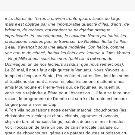
« Le détroit de Torrès a environ trente-quatre lieues de large,
mais il est obstrué par une innombrable quantité d’îles, d’îlots, de
brisants, de rochers, qui rendent sa navigation presque
impraticable. En conséquence, le capitaine Nemo prit toutes les
précautions voulues pour le traverser. Le
Nautilus
, flottant à fleur
d’eau, s’avançait sous une allure modérée. Son hélice, comme
une queue de cétacé, battait les flots avec lenteur. » Jules Vernes
- Vingt Mille lieues sous les mers (petit clin d’œil venu de
Dominique, un de nos lecteurs assidus, que nous remercions).
Le 28 mai, il nous faut déjà quitter le Vanuatu. Nous n’avons le
temps ni d’explorer Santo, Pentecôte et autres îles dont les noms
et traditions donnent à rêver, ni, plus tristement, d’attendre nos
amis Moumoune et Pierre-Yves qui, de Nouméa, auraient pu
venir nous rejoindre à Efate pour l’Ascension… Il faut se faire une
raison, le programme de l’année est serré et la route est encore
longue pour arriver au Cap.
A Port Vila nous faisons notre dernier marché, chouchoutes (les
christophines locales) et choux chinois, agrumes et avocats,
chips de taro et haricots longs, patates douces et mini-tomates.
Voici l’occasion de faire un peu de cuisine locale : salade ou
gratin de chouchoutes, gâteau de patates douces et poisson cru