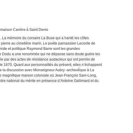
à Saint Denis
. La mémoire du corsaire La Buse qui a hanté les côtes
 pierre au cimetière marin. Le poète parnassien Leconte de
omiste et politique Raymond Barre sont les grandes
liette Dodu a une renommée qui ne dépasse sans doute guère les
nguée par des actes de résistance audacieux qui ont permis de
e 1870. Quant aux personnalités du présent, elles n’échappent
ge la discussion avec Monseigneur Aubry -archevêque à La
ne magnifique maison coloniale où Jean-François Sam-Long,
ordre national du mérite en présence d’Antoine Gallimard et du