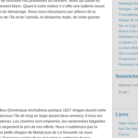
e de résoudre nos problèmes du moment. Notre spi passe en
Atlantique R
dement blanc. Quant à notre moteur il s’offre une batterie neuve
Sénégal - Si
s de démarrage. Nous nous réjouissons par ailleurs de la
Transatlanti
 de l’île et de l’arrivée, le dimanche matin, de notre grande
Afrique du S
Iles du Cap V
Retour à ter
Atlantique re
Grégoire
(1)
Le team Aliot
Nos coordo
Programme d
Remontee atl
Newslette
Abonnez-vous
Email
ffeur (Dominique enchaînera quelque 1827 virages durant notre
Liens
arcouru l’île de long en large durant deux années). A nous les
 caldeiras. Les chemins sont empierrés, les randonnées fatigantes
Voiles Sans 
argement le prix de nos efforts. Nous n’oublierons pas la
Sail The Wor
s petits villages de Marlat puis de La Nouvelle où nous
Facnor