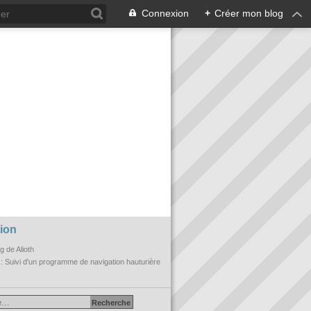
Connexion
+
Créer mon blog
ion
og de Alioth
n
: Suivi d'un programme de navigation hauturière