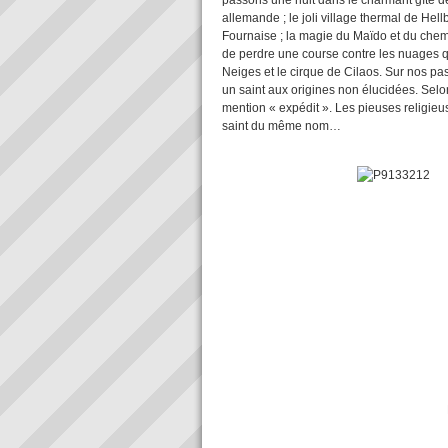
passons une nuit dans le charmant gîte
allemande ; le joli village thermal de Hell
Fournaise ; la magie du Maïdo et du che
de perdre une course contre les nuages qu
Neiges et le cirque de Cilaos. Sur nos pa
un saint aux origines non élucidées. Selon 
mention « expédit ». Les pieuses religieu
saint du même nom…
Le cirque de