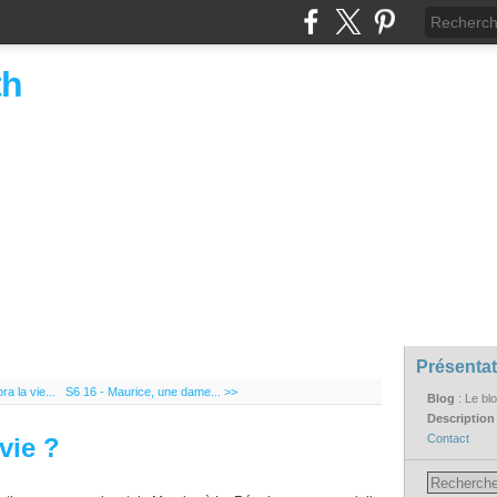
th
Présentat
a la vie...
S6 16 - Maurice, une dame... >>
Blog
: Le bl
Descriptio
Contact
vie ?