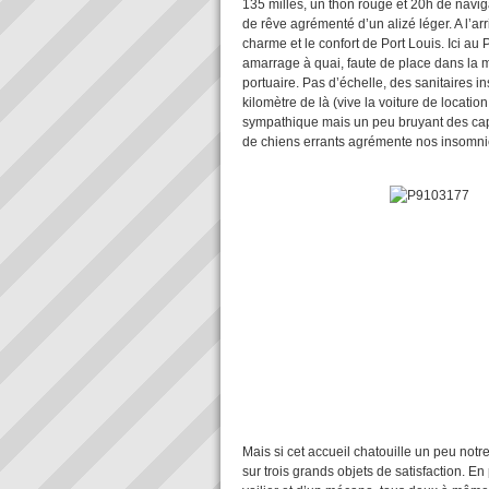
135 milles, un thon rouge et 20h de navi
de rêve agrémenté d’un alizé léger. A l’ar
charme et le confort de Port Louis. Ici au P
amarrage à quai, faute de place dans la m
portuaire. Pas d’échelle, des sanitaires i
kilomètre de là (vive la voiture de location 
sympathique mais un peu bruyant des capi
de chiens errants agrémente nos insomn
Mais si cet accueil chatouille un peu no
sur trois grands objets de satisfaction. En