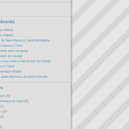
Récents
ie d'Alioth
 d'Alioth !
es de Saint-Martin et Saint Barthélémy
 expose à Paris
oute vers l'Uruguay
itation au voyage
h vous invite à faire le tour du monde
 et Chiloé
iothèque d'Alioth
 petits bonheurs de début d'année
es
Sur
(25)
Amérique du Sud
(19)
17)
n
(13)
13)
8)