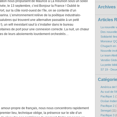
gation nous propulsent de Maurice à La Réunion sous un soleil
rivée, le 13 septembre, c’est Bonjour la France ! Oublié le
Archives
ort, sur la côte nord-ouest de l’île, on se contente d’un
arina. L’environnement relève de la poétique industrialo-
Articles 
nsalubres qui trouvent une alternative passable à un petit
!), un wifi inexistant sauf à s’installer dans le bureau
La nouvelle v
taines de port pour une connexion correcte. La nuit, un chœur
Des nouvelles
ies de leurs aboiements lourdement orchestrés…
Solidarité Il
Monsieur QQ
Chugach en r
Nouvelle inv
Le team Aliot
Vendée Globe
La petite bibl
S7 19 - Deux
Catégori
América del 
Au sud de l'
Pacifique 1
(
Océan Indie
Pacifique 2
(
tre amour-propre de français, nous nous concentrons rapidement
Senegal
(11)
 premier lieu, technique oblige, la présence sur le site d’un
Pacifique 3
(