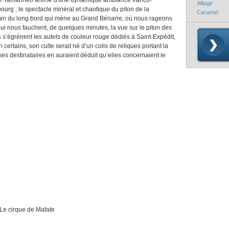
 de Tamarineo animé d'une dynamique ambiance franco-
Alliage
bourg ; le spectacle minéral et chaotique du piton de la
Caramel
min du long bord qui mène au Grand Bénarre, où nous rageons
i nous fauchent, de quelques minutes, la vue sur le piton des
s s’égrènent les autels de couleur rouge dédiés à Saint-Expédit,
certains, son culte serait né d’un colis de reliques portant la
ses destinataires en auraient déduit qu’elles concernaient le
 Mafate