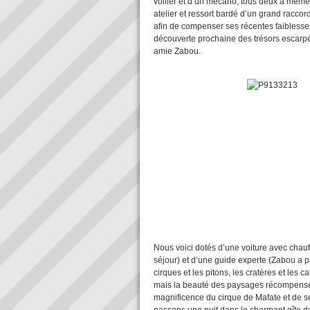
voilier et d’un mécano, tous deux à mêm
atelier et ressort bardé d’un grand raccor
afin de compenser ses récentes faiblesse
découverte prochaine des trésors escarpés
amie Zabou.
Nous voici dotés d’une voiture avec chau
séjour) et d’une guide experte (Zabou a p
cirques et les pitons, les cratères et les
mais la beauté des paysages récompense l
magnificence du cirque de Mafate et de se