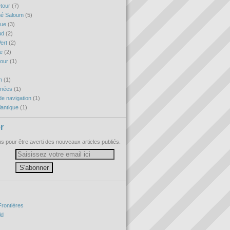
etour
(7)
né Saloum
(5)
que
(3)
ud
(2)
ert
(2)
re
(2)
tour
(1)
h
(1)
nnées
(1)
e navigation
(1)
antique
(1)
r
 pour être averti des nouveaux articles publiés.
Frontières
ld