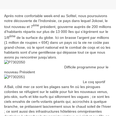
Après notre confortable week-end au Sofitel, nous poursuivons
notre découverte de l’Indonésie, ce pays dans lequel Jokowi, le
ème
tout nouveau et 7
président, gouverne auprès de 200 millions
d’habitants répartis sur plus de 13 000 îles qui s’égrènent sur le
ème
1/8
de la surface du globe. Ici on brasse l’argent par millions
(1 million de roupies = 65€) dans un pays où la vie ne coûte pas
grand-chose, où le sport national est le combat de coqs et où les
habitants sont d’une gentillesse qui dépasse tout ce que nous
avons pu rencontrer jusqu’alors.
Difficile programme pour le
nouveau Président
Le coq sportif
A Bali, côté mer ce sont les plages sans fin où les pirogues
colorées se réfugient sur le sable pour fuir les nouveaux venus,
jets-skis, surfs et kite-surfs qui sillonnent les vagues ; ce sont les
ciels envahis de cerfs-volants géants qui, accrochés à quelque
branche, se prélassent lascivement sous le chaud soleil de l’hiver
; ce sont aussi des infrastructures hôtelières omniprésentes