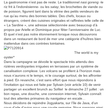
La gastronomie n’est pas de reste. Le traditionnel
nasi goreng
-le
riz frit à l’indonésienne- ou les
satay
, les brochettes de viande ou
de poisson, figurent tant dans la vitrine des petits vendeurs de
rue qu’au menu des bonnes tables. Des chefs, locaux ou
étrangers, créent des cuisines originales et raffinées telle celle de
« La Sardine », une adresse sélectionnée avec beaucoup d’à
propos par Arielle et Dominique pour fêter l’anniversaire de Luc.
Et quel n’est pas notre étonnement lorsque nous découvrons
dans un restaurant de bord de mer une catégorie d’huîtres bien
inattendue dans ces contrées lointaines.
The world is my
oyster*
Dans la campagne se dévoile le spectacle très attendu des
rizières verdoyantes irriguées en terrasses par un système de
canalisation complexe. Les volcans se profilent à l’horizon mais
nous n’aurons ni le temps, ni le courage surtout, de les affronter
à pied. En revanche, c’est sans effort que nous répondons à
l’invitation qui nous est faite par Sylvain (voir article 10) de venir
partager un excellent brunch au Sofitel le dimanche 27 juillet : un
bon repas, une douche, une connexion internet, Sylvain connaît
tout des attentes primaires du navigateur en escale…
Nous décidons de rejoindre Jogyakarta, sur l’île de Java, d’un
coup d’aile d’avion pour une courte semaine. Nous passons ainsi