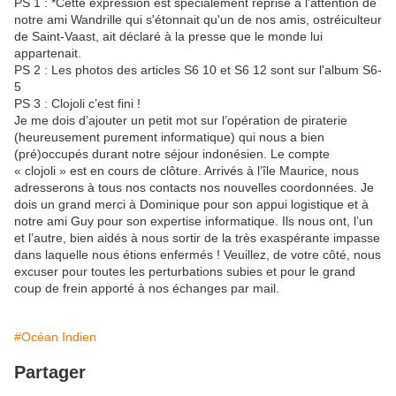
PS 1 : *Cette expression est spécialement reprise à l'attention de
notre ami Wandrille qui s'étonnait qu'un de nos amis, ostréiculteur
de Saint-Vaast, ait déclaré à la presse que le monde lui
appartenait.
PS 2 : Les photos des articles S6 10 et S6 12 sont sur l'album S6-
5
PS 3 : Clojoli c’est fini !
Je me dois d’ajouter un petit mot sur l’opération de piraterie
(heureusement purement informatique) qui nous a bien
(pré)occupés durant notre séjour indonésien. Le compte
« clojoli » est en cours de clôture. Arrivés à l’île Maurice, nous
adresserons à tous nos contacts nos nouvelles coordonnées. Je
dois un grand merci à Dominique pour son appui logistique et à
notre ami Guy pour son expertise informatique. Ils nous ont, l’un
et l’autre, bien aidés à nous sortir de la très exaspérante impasse
dans laquelle nous étions enfermés ! Veuillez, de votre côté, nous
excuser pour toutes les perturbations subies et pour le grand
coup de frein apporté à nos échanges par mail.
#Océan Indien
Partager