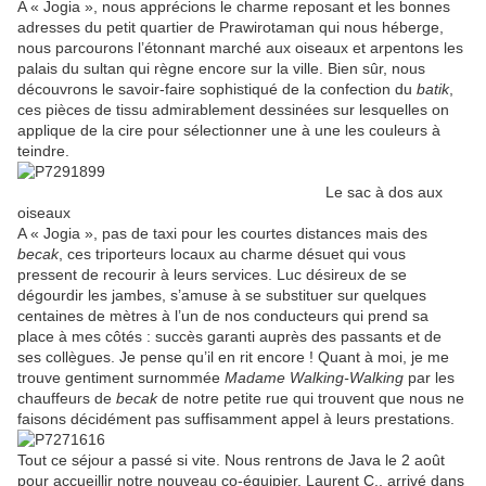
A « Jogia », nous apprécions le charme reposant et les bonnes
adresses du petit quartier de Prawirotaman qui nous héberge,
nous parcourons l’étonnant marché aux oiseaux et arpentons les
palais du sultan qui règne encore sur la ville. Bien sûr, nous
découvrons le savoir-faire sophistiqué de la confection du
batik
,
ces pièces de tissu admirablement dessinées sur lesquelles on
applique de la cire pour sélectionner une à une les couleurs à
teindre.
Le sac à dos aux
oiseaux
A « Jogia », pas de taxi pour les courtes distances mais des
becak
, ces triporteurs locaux au charme désuet qui vous
pressent de recourir à leurs services. Luc désireux de se
dégourdir les jambes, s’amuse à se substituer sur quelques
centaines de mètres à l’un de nos conducteurs qui prend sa
place à mes côtés : succès garanti auprès des passants et de
ses collègues. Je pense qu’il en rit encore ! Quant à moi, je me
trouve gentiment surnommée
Madame Walking-Walking
par les
chauffeurs de
becak
de notre petite rue qui trouvent que nous ne
faisons décidément pas suffisamment appel à leurs prestations.
Tout ce séjour a passé si vite. Nous rentrons de Java le 2 août
pour accueillir notre nouveau co-équipier, Laurent C., arrivé dans