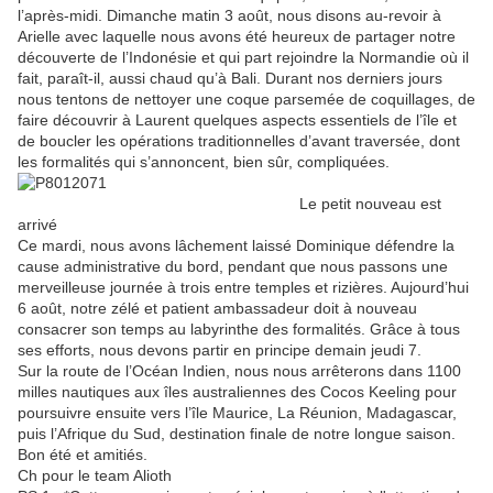
l’après-midi. Dimanche matin 3 août, nous disons au-revoir à
Arielle avec laquelle nous avons été heureux de partager notre
découverte de l’Indonésie et qui part rejoindre la Normandie où il
fait, paraît-il, aussi chaud qu’à Bali. Durant nos derniers jours
nous tentons de nettoyer une coque parsemée de coquillages, de
faire découvrir à Laurent quelques aspects essentiels de l’île et
de boucler les opérations traditionnelles d’avant traversée, dont
les formalités qui s’annoncent, bien sûr, compliquées.
Le petit nouveau est
arrivé
Ce mardi, nous avons lâchement laissé Dominique défendre la
cause administrative du bord, pendant que nous passons une
merveilleuse journée à trois entre temples et rizières. Aujourd’hui
6 août, notre zélé et patient ambassadeur doit à nouveau
consacrer son temps au labyrinthe des formalités. Grâce à tous
ses efforts, nous devons partir en principe demain jeudi 7.
Sur la route de l’Océan Indien, nous nous arrêterons dans 1100
milles nautiques aux îles australiennes des Cocos Keeling pour
poursuivre ensuite vers l’île Maurice, La Réunion, Madagascar,
puis l’Afrique du Sud, destination finale de notre longue saison.
Bon été et amitiés.
Ch pour le team Alioth