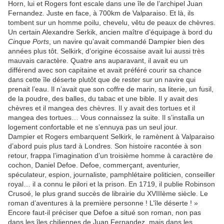
Horn, lui et Rogers font escale dans une île de l’archipel Juan
Fernandez. Juste en face, à 700km de Valparaiso. Et là, ils
tombent sur un homme poilu, chevelu, vêtu de peaux de chèvres.
Un certain Alexandre Serkik, ancien maître d’équipage à bord du
Cinque Ports
, un navire qu’avait commandé Dampier bien des
années plus tôt. Selkirk, d’origine écossaise avait lui aussi très
mauvais caractère. Quatre ans auparavant, il avait eu un
différend avec son capitaine et avait préféré courir sa chance
dans cette île déserte plutôt que de rester sur un navire qui
prenait l’eau. Il n’avait que son coffre de marin, sa literie, un fusil,
de la poudre, des balles, du tabac et une bible. Il y avait des
chèvres et il mangea des chèvres. Il y avait des tortues et il
mangea des tortues… Vous connaissez la suite. Il s’installa un
logement confortable et ne s’ennuya pas un seul jour.
Dampier et Rogers embarquent Selkirk, le ramènent à Valparaiso
d’abord puis plus tard à Londres. Son histoire racontée à son
retour, frappa l’imagination d’un troisième homme à caractère de
cochon, Daniel Defoe. Defoe, commerçant, aventurier,
spéculateur, espion, journaliste, pamphlétaire politicien, conseiller
royal… il a connu le pilori et la prison. En 1719, il publie Robinson
Crusoé, le plus grand succès de librairie du XVIIIème siècle. Le
roman d’aventures à la première personne ! L’île déserte ! »
Encore faut-il préciser que Defoe a situé son roman, non pas
dans les îles chiliennes de Juan Fernandez, mais dans les