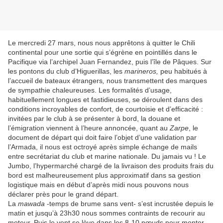
Le mercredi 27 mars, nous nous apprêtons à quitter le Chili
continental pour une sortie qui s’égrène en pointillés dans le
Pacifique via l’archipel Juan Fernandez, puis l’île de Pâques. Sur
les pontons du club d’Higuerillas, les
marineros,
peu habitués à
l’accueil de bateaux étrangers
,
nous transmettent des marques
de sympathie chaleureuses. Les formalités d’usage,
habituellement longues et fastidieuses, se déroulent dans des
conditions incroyables de confort, de courtoisie et d’efficacité :
invitées par le club à se présenter à bord, la douane et
l’émigration viennent à l’heure annoncée, quant au
Zarpe
, le
document de départ qui doit faire l’objet d’une validation par
l’Armada, il nous est octroyé après simple échange de mails
entre secrétariat du club et marine nationale. Du jamais vu ! Le
Jumbo, l’hypermarché chargé de la livraison des produits frais du
bord est malheureusement plus approximatif dans sa gestion
logistique mais en début d’après midi nous pouvons nous
déclarer près pour le grand départ.
La
mawada
-temps de brume sans vent- s’est incrustée depuis le
matin et jusqu’à 23h30 nous sommes contraints de recourir au
moteur. Puis le vent se lève dans les 8-10 nœuds pour monter