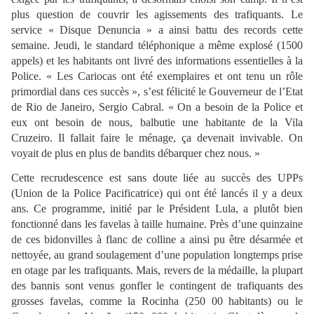
plus question de couvrir les agissements des trafiquants. Le
service « Disque Denuncia » a ainsi battu des records cette
semaine. Jeudi, le standard téléphonique a même explosé (1500
appels) et les habitants ont livré des informations essentielles à la
Police. « Les Cariocas ont été exemplaires et ont tenu un rôle
primordial dans ces succès », s’est félicité le Gouverneur de l’Etat
de Rio de Janeiro, Sergio Cabral. « On a besoin de la Police et
eux ont besoin de nous, balbutie une habitante de la Vila
Cruzeiro. Il fallait faire le ménage, ça devenait invivable. On
voyait de plus en plus de bandits débarquer chez nous. »
Cette recrudescence est sans doute liée au succès des UPPs
(Union de la Police Pacificatrice) qui ont été lancés il y a deux
ans. Ce programme, initié par le Président Lula, a plutôt bien
fonctionné dans les favelas à taille humaine. Près d’une quinzaine
de ces bidonvilles à flanc de colline a ainsi pu être désarmée et
nettoyée, au grand soulagement d’une population longtemps prise
en otage par les trafiquants. Mais, revers de la médaille, la plupart
des bannis sont venus gonfler le contingent de trafiquants des
grosses favelas, comme la Rocinha (250 00 habitants) ou le