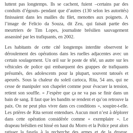
luttent pas longtemps. Ils se cachent, fuient –certains par des
conduits d’égouts- pendant que d’autres (130 selon les autorités)
finissaient dans les mailles du filet, menottes aux poignets. A
l’image de Felicio da Souza, dit Zeu, qui faisait partie des
meurtriers de Tim Lopes, journaliste brésilien sauvagement
assassiné par les trafiquants, en 2002.
Les habitants de cette cité longtemps interdite observent le
déroulement des opérations dans les ruelles adjacentes avec un
certain soulagement. Un œil sur le poste de télé, un autre sur les
véhicules de police qui embarquent des grappes de trafiquants
présumés, des adolescents pour la plupart, souvent tatoués et
apeurés. Sous la chaleur du soleil carioca, Rita, 54 ans, qui ne
cesse de manipuler son chapelet comme pour évacuer la tension,
retient son souffle. « J’espère que ça ne va pas se finir dans un
bain de sang. Il faut que les bandits se rendent et qu’on retrouve la
paix. On ne peut plus vivre dans ces conditions », soupire-t-elle.
Les prières de Rita seront entendues. Aucun mort n’est à déplorer
dans cette opération considérée comme « exemplaire ». Le
drapeau brésilien est hissé en haut du Morro et la Police peut alors
ratisser la favela à la recherche des armes et de la drogue.