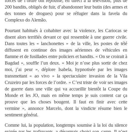
forces de l’ordre ont repoussé, en direct à la télévision, plus de
200 bandits, obligés de fuir, d’abandonner leur butin (des armes et
des tonnes de drogues) pour se réfugier dans la favela du
Complexo do Alemão.
Pourtant habitués à cohabiter avec la violence, les Cariocas se
disent alors terrifiés devant ce qui ressemble à une guerre civile.
Dans toutes les « lanchonettes » de la ville, les postes de télé
diffusent en continue des images aériennes de véhicules en
flamme et de fusillades entre policiers et bandits. « On se croirait à
Bagdad », souffle l’un deux. « Moi je n’ose plus sortir de chez
moi, j’ai peur », déplore Isabela, hypnotisée par les images
transmettant « ao vivo » la spectaculaire invasion de la Vila
Cruzeiro par les forces de l’ordre. « C’est triste de voir ses images
de guerre dans une ville qui va accueillir bientôt la Coupe du
Monde et les JO, mais en même temps je suis content car ça
prouve que les choses bougent. Il faut en finir avec cette
vermine », annonce Marcelo, dont la vindicte résume bien le
sentiment général.
Comme lui, la population, longtemps soumise à la loi du silence
exigée par les trafiquants, a désormais choisi son camp. Il n’est