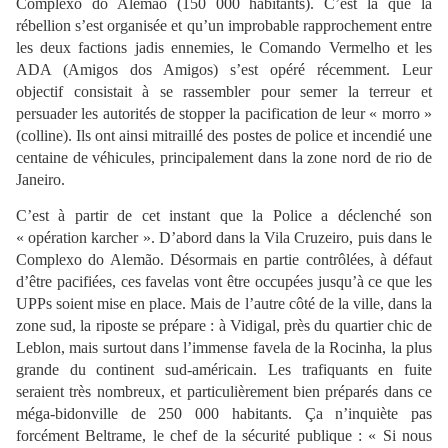
Complexo do Alemão (150 000 habitants). C’est là que la
rébellion s’est organisée et qu’un improbable rapprochement entre
les deux factions jadis ennemies, le Comando Vermelho et les
ADA (Amigos dos Amigos) s’est opéré récemment. Leur
objectif consistait à se rassembler pour semer la terreur et
persuader les autorités de stopper la pacification de leur « morro »
(colline). Ils ont ainsi mitraillé des postes de police et incendié une
centaine de véhicules, principalement dans la zone nord de rio de
Janeiro.
C’est à partir de cet instant que la Police a déclenché son
« opération karcher ». D’abord dans la Vila Cruzeiro, puis dans le
Complexo do Alemão. Désormais en partie contrôlées, à défaut
d’être pacifiées, ces favelas vont être occupées jusqu’à ce que les
UPPs soient mise en place. Mais de l’autre côté de la ville, dans la
zone sud, la riposte se prépare : à Vidigal, près du quartier chic de
Leblon, mais surtout dans l’immense favela de la Rocinha, la plus
grande du continent sud-américain. Les trafiquants en fuite
seraient très nombreux, et particulièrement bien préparés dans ce
méga-bidonville de 250 000 habitants. Ça n’inquiète pas
forcément Beltrame, le chef de la sécurité publique : « Si nous