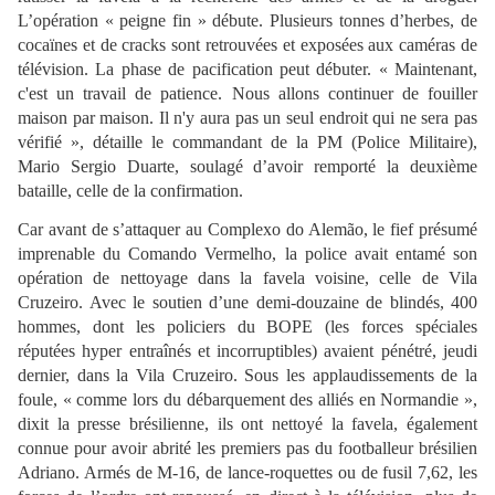
L’opération « peigne fin » débute. Plusieurs tonnes d’herbes, de
cocaïnes et de cracks sont retrouvées et exposées aux caméras de
télévision. La phase de pacification peut débuter. « Maintenant,
c'est un travail de patience. Nous allons continuer de fouiller
maison par maison. Il n'y aura pas un seul endroit qui ne sera pas
vérifié », détaille le commandant de la PM (Police Militaire),
Mario Sergio Duarte, soulagé d’avoir remporté la deuxième
bataille, celle de la confirmation.
Car avant de s’attaquer au Complexo do Alemão, le fief présumé
imprenable du Comando Vermelho, la police avait entamé son
opération de nettoyage dans la favela voisine, celle de Vila
Cruzeiro. Avec le soutien d’une demi-douzaine de blindés, 400
hommes, dont les policiers du BOPE (les forces spéciales
réputées hyper entraînés et incorruptibles) avaient pénétré, jeudi
dernier, dans la Vila Cruzeiro. Sous les applaudissements de la
foule, « comme lors du débarquement des alliés en Normandie »,
dixit la presse brésilienne, ils ont nettoyé la favela, également
connue pour avoir abrité les premiers pas du footballeur brésilien
Adriano. Armés de M-16, de lance-roquettes ou de fusil 7,62, les