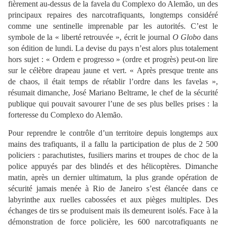
fièrement au-dessus de la favela du Complexo do Alemão, un des
principaux repaires des narcotrafiquants, longtemps considéré
comme une sentinelle imprenable par les autorités. C’est le
symbole de la « liberté retrouvée », écrit le journal
O Globo
dans
son édition de lundi. La devise du pays n’est alors plus totalement
hors sujet : « Ordem e progresso » (ordre et progrès) peut-on lire
sur le célèbre drapeau jaune et vert. « Après presque trente ans
de chaos, il était temps de rétablir l’ordre dans les favelas »,
résumait dimanche, José Mariano Beltrame, le chef de la sécurité
publique qui pouvait savourer l’une de ses plus belles prises : la
forteresse du Complexo do Alemão.
Pour reprendre le contrôle d’un territoire depuis longtemps aux
mains des trafiquants, il a fallu la participation de plus de 2 500
policiers : parachutistes, fusiliers marins et troupes de choc de la
police appuyés par des blindés et des hélicoptères. Dimanche
matin, après un dernier ultimatum, la plus grande opération de
sécurité jamais menée à Rio de Janeiro s’est élancée dans ce
labyrinthe aux ruelles cabossées et aux pièges multiples. Des
échanges de tirs se produisent mais ils demeurent isolés. Face à la
démonstration de force policière, les 600 narcotrafiquants ne