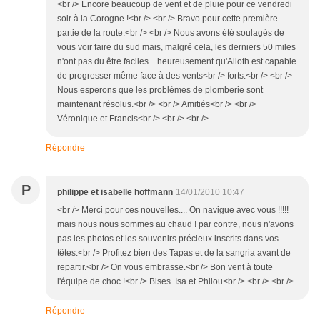
<br /> Encore beaucoup de vent et de pluie pour ce vendredi
soir à la Corogne !<br /> <br /> Bravo pour cette première
partie de la route.<br /> <br /> Nous avons été soulagés de
vous voir faire du sud mais, malgré cela, les derniers 50 miles
n'ont pas du être faciles ...heureusement qu'Alioth est capable
de progresser même face à des vents<br /> forts.<br /> <br />
Nous esperons que les problèmes de plomberie sont
maintenant résolus.<br /> <br /> Amitiés<br /> <br />
Véronique et Francis<br /> <br /> <br />
Répondre
P
philippe et isabelle hoffmann
14/01/2010 10:47
<br /> Merci pour ces nouvelles.... On navigue avec vous !!!!!
mais nous nous sommes au chaud ! par contre, nous n'avons
pas les photos et les souvenirs précieux inscrits dans vos
têtes.<br /> Profitez bien des Tapas et de la sangria avant de
repartir.<br /> On vous embrasse.<br /> Bon vent à toute
l'équipe de choc !<br /> Bises. Isa et Philou<br /> <br /> <br />
Répondre