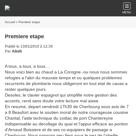
MENU
Accueil
» Premiere etape
Premiere etape
Publié le 13/01/2010 à 12:30
Par
Alioth
A tous, a tous, a tous....
Nous voici bien au chaud a La Corogne -ou nous nous sommes
refugies a l'abri du mauvais temps et ou quelques problemes
recurrents de plomberie nous obligeront en tout etat de cause a
rester quelques jours.
Desoles, le clavier espagnol qui simplifie notre gestion des
accents, rend sans doute votre lecture mal aisee.
En resume, depart vendredi 17h30 de Cherbourg sous avis de 7
a 8 Beaufort avec le soutien moral de notre courageuse cousine
Chantal, l'aide technique du zodiac de port Chantereyne
indispensable au decollage du quai et l'appui efficace au ponton
d'Arnaud Boissiere et de ses co-equipiers de passage a
Cherbourg. Nous passons peu fiers sous le nez de l'abeille