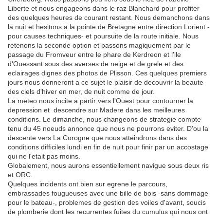
Liberte et nous engageons dans le raz Blanchard pour profiter
des quelques heures de courant restant. Nous demanchons dans
la nuit et hesitons a la pointe de Bretagne entre direction Lorient -
pour causes techniques- et poursuite de la route initiale. Nous
retenons la seconde option et passons magiquement par le
passage du Fromveur entre le phare de Kerdreon et l'ile
d'Ouessant sous des averses de neige et de grele et des
eclairages dignes des photos de Plisson. Ces quelques premiers
jours nous donneront a ce sujet le plaisir de decouvrir la beaute
des ciels d'hiver en mer, de nuit comme de jour.
La meteo nous incite a partir vers l'Ouest pour contourner la
depression et descendre sur Madere dans les meilleures
conditions. Le dimanche, nous changeons de strategie compte
tenu du 45 noeuds annonce que nous ne pourrons eviter. D'ou la
descente vers La Corogne que nous atteindrons dans des
conditions difficiles lundi en fin de nuit pour finir par un accostage
qui ne l'etait pas moins.
Globalement, nous aurons essentiellement navigue sous deux ris
et ORC.
Quelques incidents ont bien sur egrene le parcours,
embrassades fougueuses avec une bille de bois -sans dommage
pour le bateau-, problemes de gestion des voiles d'avant, soucis
de plomberie dont les recurrentes fuites du cumulus qui nous ont