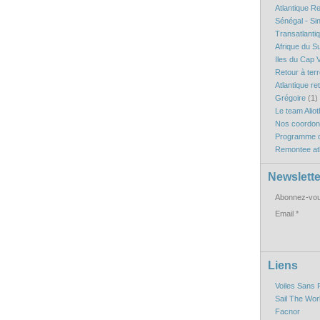
Atlantique R
Sénégal - Si
Transatlanti
Afrique du S
Iles du Cap V
Retour à ter
Atlantique re
Grégoire
(1)
Le team Aliot
Nos coordo
Programme d
Remontee atl
Newslette
Abonnez-vous
Email
Liens
Voiles Sans 
Sail The Wor
Facnor