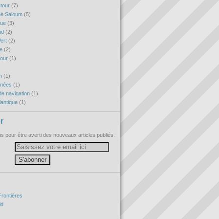
etour
(7)
né Saloum
(5)
que
(3)
ud
(2)
ert
(2)
re
(2)
tour
(1)
h
(1)
nnées
(1)
e navigation
(1)
antique
(1)
r
 pour être averti des nouveaux articles publiés.
Frontières
ld