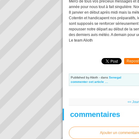
Merci de tous vos précieux messages et d
année pour nous tout à fait singulière. 
8 janvier en début après midi mais la météo
Cotentin et handicapent nos préparatifs, 
sont supposés se renforcer sérieusement 
repousser notre départ au début de la se
des derniers avis météo. A demain pour un
Le team Alioth
Repost
Published by Alioth
-
dans
Senegal
commenter cet article
…
<< Jour
commentaires
Ajouter un commentair