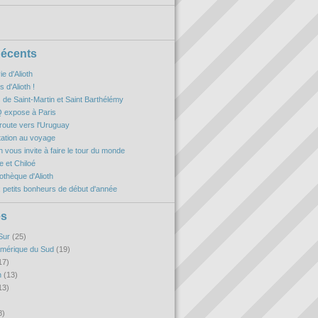
Récents
ie d'Alioth
 d'Alioth !
es de Saint-Martin et Saint Barthélémy
 expose à Paris
oute vers l'Uruguay
itation au voyage
h vous invite à faire le tour du monde
 et Chiloé
iothèque d'Alioth
 petits bonheurs de début d'année
es
Sur
(25)
Amérique du Sud
(19)
17)
n
(13)
13)
8)