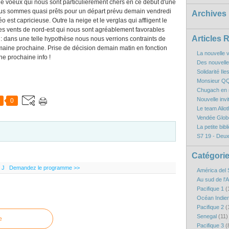
e voeux qui nous sont particulièrement chers en ce début d'une
Nous sommes quasi prêts pour un départ prévu demain vendredi
Archives
 est capricieuse. Outre la neige et le verglas qui affligent le
les vents de nord-est qui nous sont agréablement favorables
Articles 
: dans une telle hypothèse nous nous verrions contraints de
maine prochaine. Prise de décision demain matin en fonction
La nouvelle v
e prochaine info !
Des nouvelles
Solidarité Il
Monsieur QQ
Chugach en r
Nouvelle inv
0
Le team Aliot
Vendée Globe
La petite bibl
S7 19 - Deux
Catégori
 J
Demandez le programme >>
América del 
Au sud de l'
Pacifique 1
(
Océan Indie
Pacifique 2
(
Senegal
(11)
e
Pacifique 3
(