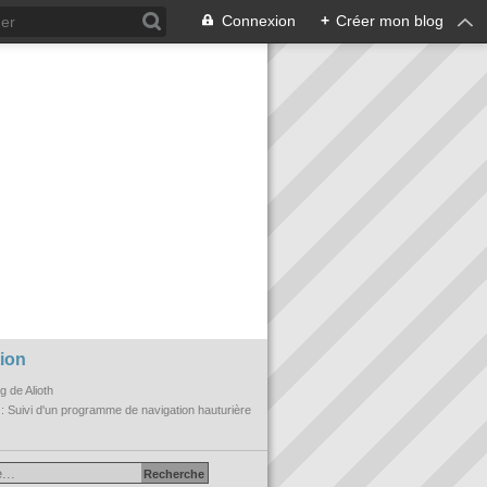
Connexion
+
Créer mon blog
ion
og de Alioth
n
: Suivi d'un programme de navigation hauturière