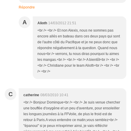
Répondre
A
Alioth
14/03/2012 21:51
<br /> <br /> Et non Alexis, nous ne sommes pas
encore allés en bateau dans ces deux pays qui sont
de l'autre côté du Pacifique et je ne peux donc que
répondre négativement à ta question. Quand nous
nous<br /> verrons, tu nous diras pourquoi tu aimes
les mangas.<br /> <br /> <br /> A bientôt<br /> <br />
<br /> Christiane pour le team Alioth<br /> <br /> <br
/> <br />
C
catherine
08/03/2010 10:41
<br /> Bonjour Dominque<br /> <br /> Je suis venue chercher
une bouffée d'oxygène et un peu d'aventure, pour ensoleiller
les longues journées à la FFVoile, de plus le froid est de
retour à Paris.A vous entendre ce matin,vous semblez<br />
"épanoui" si je peux m'exprimer ainsi, je vais réfléchir