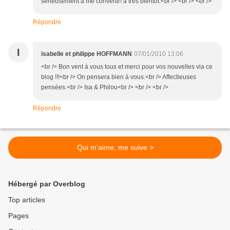
sérieusement à me convertir! à trés bientôt.<br /> <br /> <br />
Répondre
I
isabelle et philippe HOFFMANN
07/01/2010 13:06
<br /> Bon vent à vous tous et merci pour vos nouvelles via ce
blog !!!<br /> On pensera bien à vous.<br /> Affectieuses
pensées.<br /> Isa & Philou<br /> <br /> <br />
Répondre
Qui m'aime, me suive >
Hébergé par Overblog
Top articles
Pages