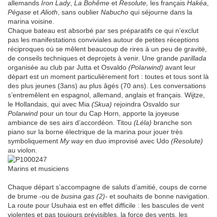
allemands
Iron
Lady
,
La Bohême
et
Resolute,
les français
Hakéa
,
Pégase
et
Alioth
, sans oublier
Nabucho
qui séjourne dans la
marina voisine.
Chaque bateau est absorbé par ses préparatifs ce qui n’exclut
pas les manifestations conviviales autour de petites réceptions
réciproques où se mêlent beaucoup de rires à un peu de gravité,
de conseils techniques et deprojets à venir. Une grande
parillada
organisée au club par Jutta et Osvaldo
(Polarwind)
avant leur
départ est un moment particulièrement fort : toutes et tous sont là
des plus jeunes (3ans) au plus âgés (70 ans). Les conversations
s’entremêlent en espagnol, allemand, anglais et français. Wijtze,
le Hollandais, qui avec Mia
(Skua)
rejoindra Osvaldo sur
Polarwind
pour un tour du Cap Horn, apporte la joyeuse
ambiance de ses airs d’accordéon. Titou
(Léla)
branche son
piano sur la borne électrique de la marina pour jouer très
symboliquement
My way
en duo improvisé avec Udo
(Resolute)
au violon.
Marins et musiciens
Chaque départ s’accompagne de saluts d’amitié, coups de corne
de brume -ou de
busina gas (2)-
et souhaits de bonne navigation.
La route pour Usuhaia est en effet difficile : les bascules de vent
violentes et pas toujours prévisibles, la force des vents, les