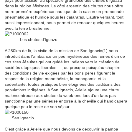
pays pour assister au spectacle grandiose des chutes d’Iguazu
dans la région
Misiones
. Le côté argentin des chutes nous offre
notre première expérience nautique de la saison en promenade
pneumatique et humide sous les
cataratas
. L’autre versant, tout
aussi impressionnant, nous permet de renouer quelques heures
avec la terre brésilienne.
Les chutes d'Iguazu
A 250km de là, la visite de la mission de San Ignacio(1) nous
introduit dans l’ambiance un peu mystérieuse des ruines d’un de
ces sites Jésuites qui ont guidé les Indiens vers la création de
sociétés utopiques libérales… ; ou presque puisqu’au chapitre
des conditions de vie exigées par les bons pères figurent le
respect de la religion monothéiste, la monogamie et la
sédentarité, toutes pratiques bien éloignées des traditions des
populations indigènes
. A San Ignacio, Arielle ajoute une chute
malencontreuse aux chutes du week-end lors d’un faux pas
sanctionné par une sérieuse entorse à la cheville qui handicapera
quelque peu le reste de son séjour.
San Ignacio
C’est grâce à Arielle que nous devons de découvrir la pampa