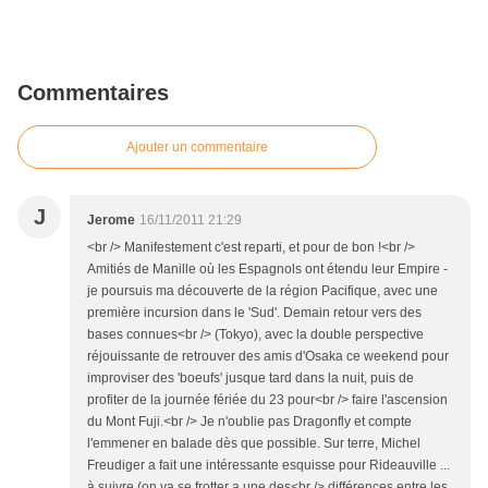
Commentaires
Ajouter un commentaire
J
Jerome
16/11/2011 21:29
<br /> Manifestement c'est reparti, et pour de bon !<br />
Amitiés de Manille où les Espagnols ont étendu leur Empire -
je poursuis ma découverte de la région Pacifique, avec une
première incursion dans le 'Sud'. Demain retour vers des
bases connues<br /> (Tokyo), avec la double perspective
réjouissante de retrouver des amis d'Osaka ce weekend pour
improviser des 'boeufs' jusque tard dans la nuit, puis de
profiter de la journée fériée du 23 pour<br /> faire l'ascension
du Mont Fuji.<br /> Je n'oublie pas Dragonfly et compte
l'emmener en balade dès que possible. Sur terre, Michel
Freudiger a fait une intéressante esquisse pour Rideauville ...
à suivre (on va se frotter a une des<br /> différences entre les