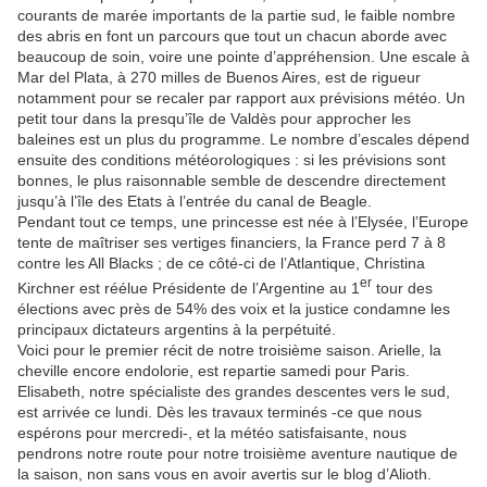
courants de marée importants de la partie sud, le faible nombre
des abris en font un parcours que tout un chacun aborde avec
beaucoup de soin, voire une pointe d’appréhension. Une escale à
Mar del Plata, à 270 milles de Buenos Aires, est de rigueur
notamment pour se recaler par rapport aux prévisions météo. Un
petit tour dans la presqu’île de Valdès pour approcher les
baleines est un plus du programme. Le nombre d’escales dépend
ensuite des conditions météorologiques : si les prévisions sont
bonnes, le plus raisonnable semble de descendre directement
jusqu’à l’île des Etats à l’entrée du canal de Beagle.
Pendant tout ce temps, une princesse est née à l’Elysée, l’Europe
tente de maîtriser ses vertiges financiers, la France perd 7 à 8
contre les All Blacks ; de ce côté-ci de l’Atlantique, Christina
er
Kirchner est réélue Présidente de l’Argentine au 1
tour des
élections avec près de 54% des voix et la justice condamne les
principaux dictateurs argentins à la perpétuité.
Voici pour le premier récit de notre troisième saison. Arielle, la
cheville encore endolorie, est repartie samedi pour Paris.
Elisabeth, notre spécialiste des grandes descentes vers le sud,
est arrivée ce lundi. Dès les travaux terminés -ce que nous
espérons pour mercredi-, et la météo satisfaisante, nous
pendrons notre route pour notre troisième aventure nautique de
la saison, non sans vous en avoir avertis sur le blog d’Alioth.