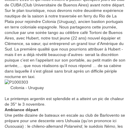
de CUBA (Club Universitaire de Buenos Aires) avant notre départ.
Sur le plan touristique, nous devrons notre deuxième expérience
nautique de la saison à notre traversée en ferry du Rio de La
Plata pour rejoindre Colonia (Uruguay), ancien bastion portugais
en terre coloniale espagnole. Nous partageons cette journée,
conclue par une soirée tango au célèbre café Tortoni de Buenos
Aires, avec Hubert, notre tout jeune (22 ans) nouvel équipier et
Clémence, sa sœur, qui entreprend un grand tour d’Amérique du
Sud. La première qualité que nous pourrions attribuer à Hubert -
mais il en a déjà révélé beaucoup d'autres- serait la discrétion
puisque c’est en l’appelant sur son portable, au petit matin de son
arrivée,… que nous réalisons qu’il nous répond … de sa cabine
dans laquelle il s’est glissé sans bruit après un difficile périple
nocturne en taxi.
Colonia - Uruguay
Le printemps argentin est splendide et a atteint un pic de chaleur
de 35° le 3 novembre.
Ambiance départ
Une petite dizaine de bateaux en escale au club de Barlovento se
prépare pour une descente vers Ushuaia (qu’on prononce ici
Ousouaia
) : le chileno-allemand
Polarwind
, le suédois
Némo
, les