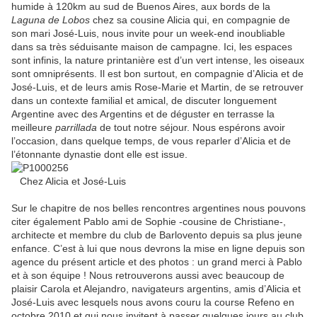
humide à 120km au sud de Buenos Aires, aux bords de la
Laguna de Lobos
chez sa cousine Alicia qui, en compagnie de
son mari José-Luis, nous invite pour un week-end inoubliable
dans sa très séduisante maison de campagne. Ici, les espaces
sont infinis, la nature printanière est d’un vert intense, les oiseaux
sont omniprésents. Il est bon surtout, en compagnie d’Alicia et de
José-Luis, et de leurs amis Rose-Marie et Martin, de se retrouver
dans un contexte familial et amical, de discuter longuement
Argentine avec des Argentins et de déguster en terrasse la
meilleure
parrillada
de tout notre séjour. Nous espérons avoir
l’occasion, dans quelque temps, de vous reparler d’Alicia et de
l’étonnante dynastie dont elle est issue.
Chez Alicia et José-Luis
Sur le chapitre de nos belles rencontres argentines nous pouvons
citer également Pablo ami de Sophie -cousine de Christiane-,
architecte et membre du club de Barlovento depuis sa plus jeune
enfance. C’est à lui que nous devrons la mise en ligne depuis son
agence du présent article et des photos : un grand merci à Pablo
et à son équipe ! Nous retrouverons aussi avec beaucoup de
plaisir Carola et Alejandro, navigateurs argentins, amis d’Alicia et
José-Luis avec lesquels nous avons couru la course Refeno en
octobre 2010 et qui nous invitent à passer quelques jours au club