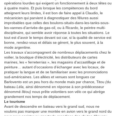
opérations lourdes qui exigent un fonctionnement à deux têtes ou
à quatre mains. Et puis lorsque les compétences du bord
atteignent leurs limites, il est bon de faire appel à Claudio, le
mécanicien qui parvient à diagnostiquer des fêlures aussi
improbables que celles des boulons-situés-dans-les-tanks-sous-
les-vannes-d’arrivée-de-gas-oil, ou à Ricardo, le peintre multi-
disciplinaire, qui semble avoir réponse à toutes les situations. Le
tout est d’avoir le temps devant soi car, si la qualité de service est
bonne, rendez-vous et délais se gèrent, le plus souvent, à la
mode argentine.
Les travaux s’accompagnent de nombreux déplacements chez le
voilier, la boutique d’électricité, les distributeurs de cartes
marines, les « ferreterrias », les magasins d’accastillage et de
peinture… autant d’occasions d’échanger avec les locaux, de
pratiquer la langue et de se familiariser avec les prononciations
sud-américaines. Les allées et venues sont longues car
Barlovento est un peu hors du monde mais par chance, Titou
(
du
bateau
Léla,
ainsi dénommé en réponse à son prédécesseur
dénommé
Il
éou)
nous prête volontiers son vélo ce qui abrège
grandement nos temps de déplacement.
Le tourisme
Avant de descendre en bateau vers le grand sud, nous ne
voulons pas manquer une montée en avion vers le grand nord du