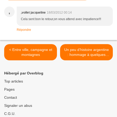
,
,vollet jacqueline
18/03/2012 00:14
Cela sent bon le retour,on vous attend avec impatience!!!
Répondre
< Entre ville, campagne et
Un peu d’histoire argentine
montagnes
: hommage à quelques
ancêtres prestigieux >
Hébergé par Overblog
Top articles
Pages
Contact
Signaler un abus
C.G.U.