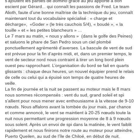
s’ajoutent les parties de
domino
grâce au jeu apporté à bon
escient par Gérard... qui connaît les passions de Fred. Le team
Alioth, faute d’une bonne maîtrise de la technique du jeu, connaît
maintenant tout du vocabulaire spécialisé : « charge et
décharge», «Goder » (le très cauchois 5/4), « boudé », « la
touille » et « les petites blancheurs » …
Le 7 mars au matin, « nous y allons » (dans le golfe des Peines)
et saluons le phare de San Pedro sous un ciel plombé
ponctuellement agrémenté d’averses. La bascule de vent de sud
est prévue pour la fin d’après midi, et, dans un premier temps, le
vent de secteur nord nous contraint à tirer un long bord plein
ouest peu rapprochant. L’organisation du bord se fait en quarts
glissants : chaque deux heures, un nouvel équipier prend le relais
de celle ou celui qui a épuisé son temps de quatre heures de
veille.
La fin de journée et la nuit se passent au moteur mais le 8 mars
nous sommes récompensés : vent du sud, grand soleil et spi
s’allient pour nous mener avec enthousiasme à la vitesse de 9-10
nœuds. Nous affalons avant la tombée du jour mais, par chance
et comme annoncé, le vent se maintient à 20-25 nœuds toute la
nuit nous permettant une progression moyenne de 8 à 9 nœuds
sous solent. Après un envoi de spi dans la matinée, le vent faiblit
rapidement et nous finirons notre route au moteur pour atteindre,
Puerto Queilen, au sud de l’île de Chiloé, en début de nuit.