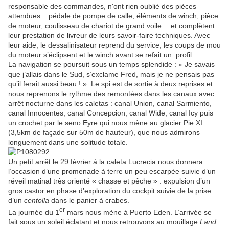
responsable des commandes, n'ont rien oublié des pièces
attendues : pédale de pompe de calle, éléments de winch, pièce
de moteur, coulisseau de chariot de grand voile… et complètent
leur prestation de livreur de leurs savoir-faire techniques. Avec
leur aide, le dessalinisateur reprend du service, les coups de mou
du moteur s’éclipsent et le winch avant se refait un profil.
La navigation se poursuit sous un temps splendide : « Je savais
que j’allais dans le Sud, s’exclame Fred, mais je ne pensais pas
qu’il ferait aussi beau ! ». Le spi est de sortie à deux reprises et
nous reprenons le rythme des remontées dans les canaux avec
arrêt nocturne dans les caletas : canal Union, canal Sarmiento,
canal Innocentes, canal Concepcion, canal Wide, canal Icy puis
un crochet par le seno Eyre qui nous mène au glacier Pie XI
(3,5km de façade sur 50m de hauteur), que nous admirons
longuement dans une solitude totale.
Un petit arrêt le 29 février à la caleta Lucrecia nous donnera
l’occasion d’une promenade à terre un peu escarpée suivie d’un
réveil matinal très orienté « chasse et pêche » : expulsion d’un
gros castor en phase d’exploration du cockpit suivie de la prise
d’un
centolla
dans le panier à crabes.
er
La journée du 1
mars nous mène à Puerto Eden. L’arrivée se
fait sous un soleil éclatant et nous retrouvons au mouillage
Land