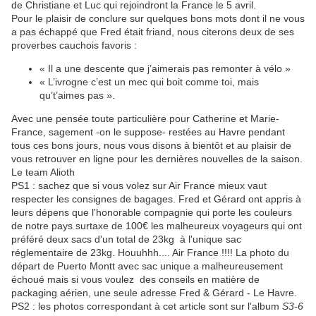
de Christiane et Luc qui rejoindront la France le 5 avril.
Pour le plaisir de conclure sur quelques bons mots dont il ne vous
a pas échappé que Fred était friand, nous citerons deux de ses
proverbes cauchois favoris :
« Il a une descente que j’aimerais pas remonter à vélo »
« L’ivrogne c’est un mec qui boit comme toi, mais
qu’t’aimes pas ».
Avec une pensée toute particulière pour Catherine et Marie-
France, sagement -on le suppose- restées au Havre pendant
tous ces bons jours, nous vous disons à bientôt et au plaisir de
vous retrouver en ligne pour les dernières nouvelles de la saison.
Le team Alioth
PS1 : sachez que si vous volez sur Air France mieux vaut
respecter les consignes de bagages. Fred et Gérard ont appris à
leurs dépens que l'honorable compagnie qui porte les couleurs
de notre pays surtaxe de 100€ les malheureux voyageurs qui ont
préféré deux sacs d'un total de 23kg à l'unique sac
réglementaire de 23kg. Houuhhh.... Air France !!!! La photo du
départ de Puerto Montt avec sac unique a malheureusement
échoué mais si vous voulez des conseils en matière de
packaging aérien, une seule adresse Fred & Gérard - Le Havre.
PS2 : les photos correspondant à cet article sont sur l'album
S3-6