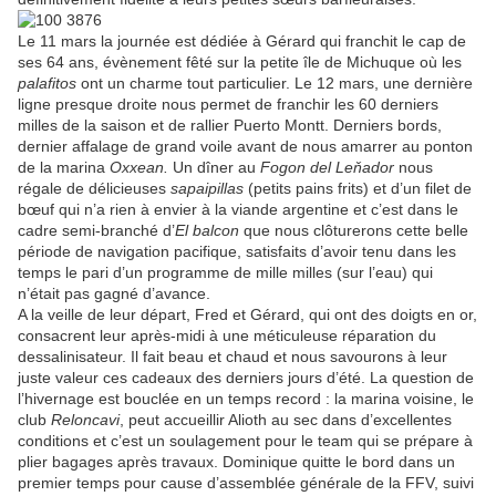
Le 11 mars la journée est dédiée à Gérard qui franchit le cap de
ses 64 ans, évènement fêté sur la petite île de Michuque où les
palafitos
ont un charme tout particulier. Le 12 mars, une dernière
ligne presque droite nous permet de franchir les 60 derniers
milles de la saison et de rallier Puerto Montt. Derniers bords,
dernier affalage de grand voile avant de nous amarrer au ponton
de la marina
Oxxean.
Un dîner au
Fogon del Leňador
nous
régale de délicieuses
sapaipillas
(petits pains frits) et d’un filet de
bœuf qui n’a rien à envier à la viande argentine et c’est dans le
cadre semi-branché d’
El balcon
que nous clôturerons cette belle
période de navigation pacifique, satisfaits d’avoir tenu dans les
temps le pari d’un programme de mille milles (sur l’eau) qui
n’était pas gagné d’avance.
A la veille de leur départ, Fred et Gérard, qui ont des doigts en or,
consacrent leur après-midi à une méticuleuse réparation du
dessalinisateur. Il fait beau et chaud et nous savourons à leur
juste valeur ces cadeaux des derniers jours d’été. La question de
l’hivernage est bouclée en un temps record : la marina voisine, le
club
Reloncavi
, peut accueillir Alioth au sec dans d’excellentes
conditions et c’est un soulagement pour le team qui se prépare à
plier bagages après travaux. Dominique quitte le bord dans un
premier temps pour cause d’assemblée générale de la FFV, suivi