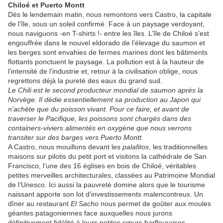
Chiloé et Puerto Montt
Dès le lendemain matin, nous remontons vers Castro, la capitale
de l’île, sous un soleil confirmé. Face à un paysage verdoyant,
nous naviguons -en T-shirts !- entre les îles. L’île de Chiloé s’est
engouffrée dans le nouvel eldorado de l’élevage du saumon et
les berges sont envahies de fermes marines dont les bâtiments
flottants ponctuent le paysage. La pollution est à la hauteur de
l’intensité de l’industrie et, retour à la civilisation oblige, nous
regrettons déjà la pureté des eaux du grand sud.
Le Chili est le second producteur mondial de saumon après la
Norvège. Il dédie essentiellement sa production au Japon qui
n’achète que du poisson vivant. Pour ce faire, et avant de
traverser le Pacifique, les poissons sont chargés dans des
containers-viviers alimentés en oxygène que nous verrons
transiter sur des barges vers Puerto Montt.
A Castro, nous mouillons devant les
palafitos
, les traditionnelles
maisons sur pilotis du petit port et visitons la cathédrale de San
Francisco, l’une des 16 églises en bois de Chiloé, véritables
petites merveilles architecturales, classées au Patrimoine Mondial
de l’Unesco. Ici aussi la pauvreté domine alors que le tourisme
naissant apporte son lot d’investissements malencontreux. Un
dîner au restaurant
El Sacho
nous permet de goûter aux moules
géantes patagoniennes face auxquelles nous jurons
définitivement fidélité à leurs petites sœurs barfleuraises.