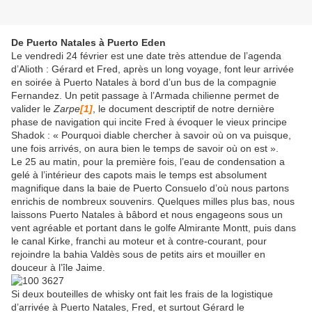
De Puerto Natales à Puerto Eden
Le vendredi 24 février est une date très attendue de l’agenda
d’Alioth : Gérard et Fred, après un long voyage, font leur arrivée
en soirée à Puerto Natales à bord d’un bus de la compagnie
Fernandez. Un petit passage à l’Armada chilienne permet de
valider le
Zarpe
[1]
, le document descriptif de notre dernière
phase de navigation qui incite Fred à évoquer le vieux principe
Shadok : « Pourquoi diable chercher à savoir où on va puisque,
une fois arrivés, on aura bien le temps de savoir où on est ».
Le 25 au matin, pour la première fois, l’eau de condensation a
gelé à l’intérieur des capots mais le temps est absolument
magnifique dans la baie de Puerto Consuelo d’où nous partons
enrichis de nombreux souvenirs. Quelques milles plus bas, nous
laissons Puerto Natales à bâbord et nous engageons sous un
vent agréable et portant dans le golfe Almirante Montt, puis dans
le canal Kirke, franchi au moteur et à contre-courant, pour
rejoindre la bahia Valdès sous de petits airs et mouiller en
douceur à l’île Jaime.
Si deux bouteilles de whisky ont fait les frais de la logistique
d’arrivée à Puerto Natales, Fred, et surtout Gérard le