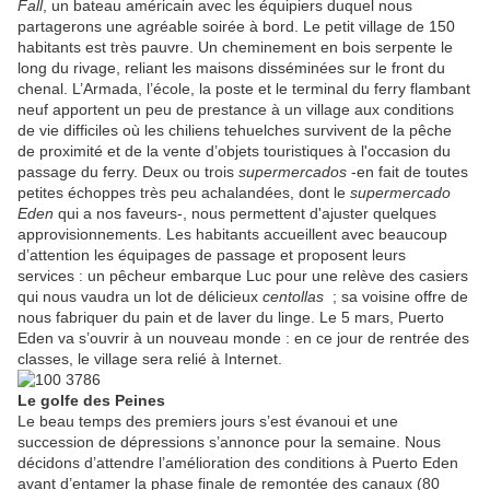
Fall
, un bateau américain avec les équipiers duquel nous
partagerons une agréable soirée à bord. Le petit village de 150
habitants est très pauvre. Un cheminement en bois serpente le
long du rivage, reliant les maisons disséminées sur le front du
chenal. L’Armada, l’école, la poste et le terminal du ferry flambant
neuf apportent un peu de prestance à un village aux conditions
de vie difficiles où les chiliens tehuelches survivent de la pêche
de proximité et de la vente d’objets touristiques à l'occasion du
passage du ferry. Deux ou trois
supermercados
-en fait de toutes
petites échoppes très peu achalandées, dont le
supermercado
Eden
qui a nos faveurs-, nous permettent d'ajuster quelques
approvisionnements. Les habitants accueillent avec beaucoup
d’attention les équipages de passage et proposent leurs
services : un pêcheur embarque Luc pour une relève des casiers
qui nous vaudra un lot de délicieux
centollas
; sa voisine offre de
nous fabriquer du pain et de laver du linge. Le 5 mars, Puerto
Eden va s’ouvrir à un nouveau monde : en ce jour de rentrée des
classes, le village sera relié à Internet.
Le golfe des Peines
Le beau temps des premiers jours s’est évanoui et une
succession de dépressions s’annonce pour la semaine. Nous
décidons d’attendre l’amélioration des conditions à Puerto Eden
avant d’entamer la phase finale de remontée des canaux (80