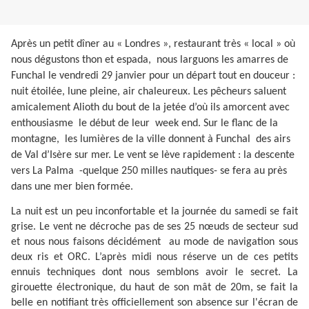
Après un petit dîner au « Londres », restaurant très « local » où
nous dégustons thon et espada,
nous larguons les amarres de
Funchal le vendredi 29 janvier pour un départ tout en douceur :
nuit étoilée, lune pleine, air chaleureux. Les pêcheurs saluent
amicalement Alioth du bout de la jetée d’où ils amorcent avec
enthousiasme
le début de leur
week end. Sur le flanc de la
montagne,
les lumières de la ville donnent à Funchal
des airs
de Val d’Isère sur mer. Le vent se lève rapidement : la descente
vers La Palma
-quelque 250 milles nautiques- se fera au près
dans une mer bien formée.
La nuit est un peu inconfortable et la journée du samedi se fait
grise. Le vent ne décroche pas de ses 25 nœuds de secteur sud
et nous nous faisons décidément
au mode de navigation sous
deux ris et ORC. L’après midi nous réserve un de ces petits
ennuis techniques dont nous semblons avoir le secret. La
girouette électronique, du haut de son mât de 20m, se fait la
belle en notifiant très officiellement son absence sur l'écran de