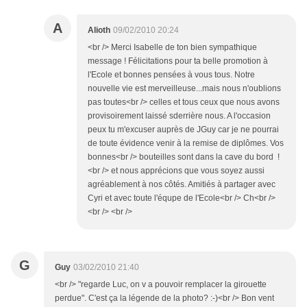
A
Alioth
09/02/2010 20:24
<br /> Merci Isabelle de ton bien sympathique
message ! Félicitations pour ta belle promotion à
l'Ecole et bonnes pensées à vous tous. Notre
nouvelle vie est merveilleuse...mais nous n'oublions
pas toutes<br /> celles et tous ceux que nous avons
provisoirement laissé sderrière nous. A l'occasion
peux tu m'excuser auprès de JGuy car je ne pourrai
de toute évidence venir à la remise de diplômes. Vos
bonnes<br /> bouteilles sont dans la cave du bord !
<br /> et nous apprécions que vous soyez aussi
agréablement à nos côtés. Amitiés à partager avec
Cyri et avec toute l'équpe de l'Ecole<br /> Ch<br />
<br /> <br />
G
Guy
03/02/2010 21:40
<br /> "regarde Luc, on v a pouvoir remplacer la girouette
perdue". C'est ça la légende de la photo? :-)<br /> Bon vent