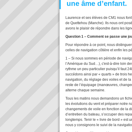
une âme d’enfant.
Laurence et ses élèves de CM1 nous font l
de Quettehou (Manche). Ils nous ont posé
avons le plaisir de répondre dans les lign
Question 1 – Comment se passe une jou
Pour répondre à ce point, nous distinguero
celles de navigation côtière et enfin les
1 – Si nous sommes en période de navigati
l’Amérique du Sud…), c'est-à-dire loin des
rythme un peu particulier puisqu’il faut 
succédons ainsi par « quarts » de trois heu
navigation, du réglage des voiles et de la
reste de l’équipage (manœuvres, changeme
alterne chaque semaine.
Tous les matins nous demandons un fichie
les évolutions du vent et préparer notre n
changements de voile en fonction de la dire
d’entretien du bateau, s’occuper des rep
longtemps. Tenir le « livre de bord » est u
nous y consignons le suivi de la navigatio