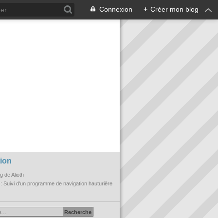
Connexion
+
Créer mon blog
ion
og de Alioth
n
: Suivi d'un programme de navigation hauturière