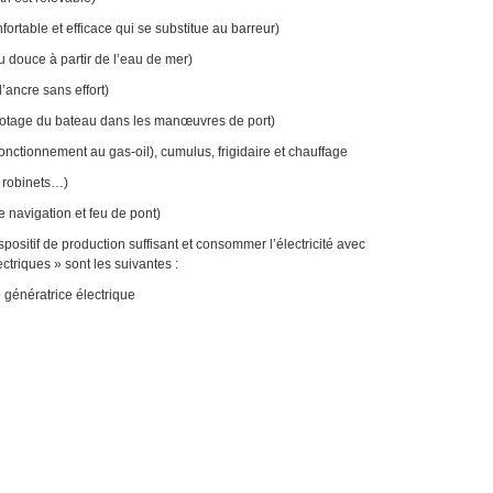
rtable et efficace qui se substitue au barreur)
douce à partir de l’eau de mer)
ncre sans effort)
otage du bateau dans les manœuvres de port)
ctionnement au gas-oil), cumulus, frigidaire et chauffage
 robinets…)
navigation et feu de pont)
dispositif de production suffisant et consommer l’électricité avec
ctriques » sont les suivantes :
énératrice électrique