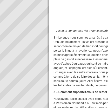
Alioth et son annexe (ïle d'Herschel pr
3 – Lorsque nous sommes amarrés à quai o
Ushuaia notamment-, la vie est presque ce
sa fonction de moyen de transport pour gar
porter le linge à la laverie -car nous n’a
sa messagerie électronique, ou bien encore
plein de gas-oil si nécessaire. Ces mo
avec d’autres équipages qui sont de nationa
anglais, et l’espagnol est bien sûr essenti
Echanger avec les autres bateaux nous p
comme à terre de se faire des amis, même 
sans doute pour toujours. Aller à terre, c’e
les habitudes de ses habitants, ce qui es
2 – Comment supportez-vous de rester s
Nous avons fait le choix d’avoir « des rac
à Paris ou en Normandie où, six mois par
et nos maisons. Le côté « ailes », nous le