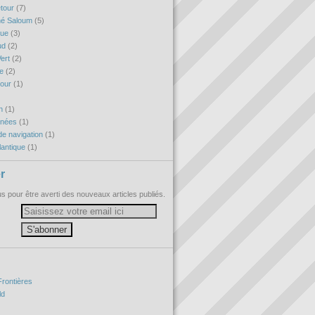
etour
(7)
né Saloum
(5)
que
(3)
ud
(2)
ert
(2)
re
(2)
tour
(1)
h
(1)
nnées
(1)
e navigation
(1)
antique
(1)
r
 pour être averti des nouveaux articles publiés.
Frontières
ld