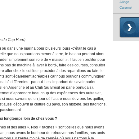
Alliage
Caramel
ès du Cap Horn)
u dans une marina pour plusieurs jours -c’était le cas à
lle que nous pourrions mener à terre, le bateau perdant alors
der simplement son rôle de « maison ». Il faut en profiter pour
vons pas de machine à laver à bord-, faire des courses, consulter
 aller chez le coiffeur, procéder à des réparations ou faire le
ments sont également agréables car nous pouvons communiquer
lité différentes : partout il est important de savoir parler
el en Argentine et au Chili (au Brésil on parle portugais).
ermet d’apprendre beaucoup des expériences des autres et,
si nous savons qu’un jour où l’autre nous devrons les quitter,
st aussi découvrir la culture du pays, son histoire, ses traditions,
t passionnant.
i longtemps loin de chez vous ?
ines et des ailes ». Nos « racines » sont celles que nous avons
 an, nous avons le bonheur de retrouver nos familles, nos amis
 vivons sur l’autre moitié de l’année où nous partons à la