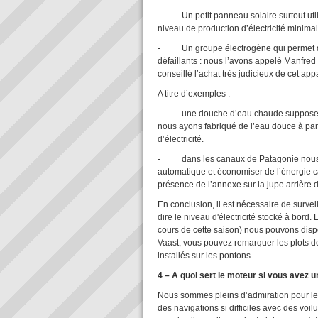
- Un petit panneau solaire surtout util
niveau de production d’électricité minimal
- Un groupe électrogène qui permet de p
défaillants : nous l’avons appelé Manfred
conseillé l’achat très judicieux de cet app
A titre d’exemples :
- une douche d’eau chaude suppose que
nous ayons fabriqué de l’eau douce à par
d’électricité.
- dans les canaux de Patagonie nous av
automatique et économiser de l’énergie ca
présence de l’annexe sur la jupe arrière 
En conclusion, il est nécessaire de surveil
dire le niveau d'électricité stocké à bor
cours de cette saison) nous pouvons dispos
Vaast, vous pouvez remarquer les plots de 
installés sur les pontons.
4 – A quoi sert le moteur si vous avez u
Nous sommes pleins d’admiration pour les
des navigations si difficiles avec des voi