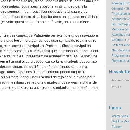
ons le temps de lire, d’écouter de la musique, de dessiner, de
Atlantique R
 et des autres. Nous nous reposons aussi un peu dans la
Sénégal - Si
 notre sommeil. Pour nous laver nous avons la chance de
Transatlanti
ire de l’eau douce et la chauffer dans un cumulus mais il faut
Afrique du S
(cf. votre question 3). En bateau à voile, on se doit d’être
Iles du Cap V
Retour à ter
Atlantique re
emontée des canaux de Patagonie par exemple), nous naviguons
Grégoire
(1)
alors plus besoin d’organiser des quarts, mais de répartir entre
Le team Aliot
rre, manœuvres et navigation. Près des côtes, la navigation
Nos coordo
re car les « cailloux » -c’est ainsi que les plaisanciers nomment
Programme d
s de hauteurs d’eau présentent de nombreux risques. Le soir, une
Remontee atl
dormir tranquille, ou presque, car certains incidents peuvent se
 dérape, amarrage qu’il faut renforcer si nous sommes à
Newslette
e, nous disposons d’un petit bateau pneumatique dit
 ou au moteur et qui nous permet de rejoindre le rivage pour
Abonnez-vous
us sommes dans des régions chaudes, nous avons le plaisir de
Email
p profité au Brésil (avec nos petits-enfants notamment)… mais
Liens
Voiles Sans 
Sail The Wor
Facnor