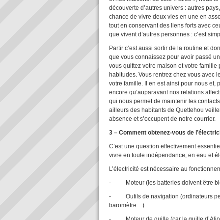
découverte d’autres univers : autres pays
chance de vivre deux vies en une en asso
tout en conservant des liens forts avec c
que vivent d’autres personnes : c’est sim
Partir c’est aussi sortir de la routine et d
que vous connaissez pour avoir passé un
vous quittez votre maison et votre famille
habitudes. Vous rentrez chez vous avec le
votre famille. Il en est ainsi pour nous e
encore qu’auparavant nos relations affectiv
qui nous permet de maintenir les contact
ailleurs des habitants de Quettehou veill
absence et s’occupent de notre courrier.
3 – Comment obtenez-vous de l’électrici
C’est une question effectivement essentiel
vivre en toute indépendance, en eau et él
L’électricité est nécessaire au fonction
- Moteur (les batteries doivent être b
- Outils de navigation (ordinateurs perm
baromètre…)
- Moteur de quille (car la quille d’Aliot