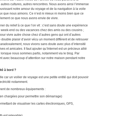
, autres cultures, autres rencontres. Nous avons ainsi l’immense
uvissant notre amour du voyage et de la navigation à la voile
eux que nous aimons. Ce n’est ni mieux ni moins bien que ce
plement ce que nous avons envie de vivre.
onner du relief à ce que l’on vit : c’est sans doute une expérience
 week-end ou des vacances chez des amis ou des cousins ;
 pour vivre autre chose chez d’autres gens qui ont d’autres
 double plaisir d’avoir vécu un moment différent et de retrouver
t, paradoxalement, nous vivons sans doute avec plus d’intensité
es et amicales. Il faut ajouter qu’Internet est un précieux allié
s lorsque nous sommes partis, notamment via le blog. Par
ent avec beaucoup d’attention sur notre maison pendant notre
té à bord ?
le car un voilier de voyage est une petite entité qui doit pouvoir
ectricité notamment.
nement de nombreux équipements :
ien chargées pour permettre son démarrage)
ettant de visualiser les cartes électroniques, GPS,
h est relevable)