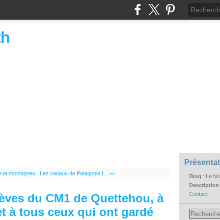
th
Présentat
ne et montagnes
Les canaux de Patagonie I... >>
Blog
: Le bl
Descriptio
Contact
élèves du CM1 de Quettehou, à
et à tous ceux qui ont gardé