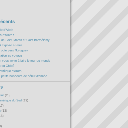
Récents
ie d'Alioth
 d'Alioth !
es de Saint-Martin et Saint Barthélémy
 expose à Paris
oute vers l'Uruguay
itation au voyage
h vous invite à faire le tour du monde
 et Chiloé
iothèque d'Alioth
 petits bonheurs de début d'année
es
Sur
(25)
Amérique du Sud
(19)
17)
n
(13)
13)
8)