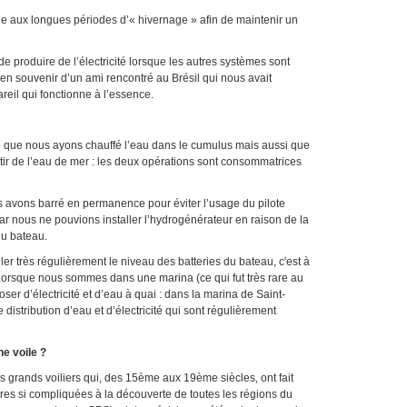
e aux longues périodes d’« hivernage » afin de maintenir un
roduire de l’électricité lorsque les autres systèmes sont
 en souvenir d’un ami rencontré au Brésil qui nous avait
areil qui fonctionne à l’essence.
 nous ayons chauffé l’eau dans le cumulus mais aussi que
tir de l’eau de mer : les deux opérations sont consommatrices
ons barré en permanence pour éviter l’usage du pilote
r nous ne pouvions installer l’hydrogénérateur en raison de la
du bateau.
ler très régulièrement le niveau des batteries du bateau, c'est à
d. Lorsque nous sommes dans une marina (ce qui fut très rare au
er d’électricité et d’eau à quai : dans la marina de Saint-
distribution d’eau et d’électricité qui sont régulièrement
ne voile ?
 grands voiliers qui, des 15
ème
aux 19ème siècles, ont fait
lures si compliquées à la découverte de toutes les régions du