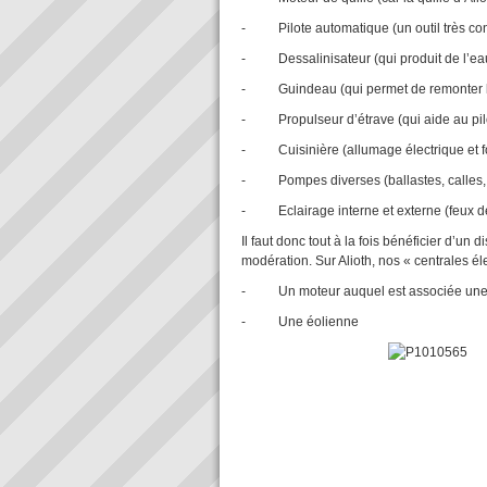
- Pilote automatique (un outil très confo
- Dessalinisateur (qui produit de l’eau 
- Guindeau (qui permet de remonter l’a
- Propulseur d’étrave (qui aide au pil
- Cuisinière (allumage électrique et fon
- Pompes diverses (ballastes, calles,
- Eclairage interne et externe (feux de 
Il faut donc tout à la fois bénéficier d’un 
modération. Sur Alioth, nos « centrales éle
- Un moteur auquel est associée une g
- Une éolienne