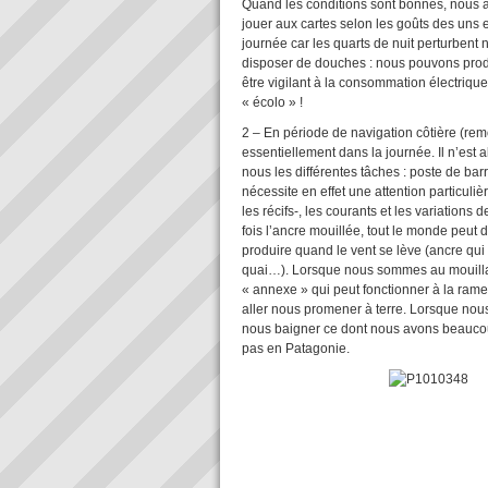
Quand les conditions sont bonnes, nous av
jouer aux cartes selon les goûts des uns
journée car les quarts de nuit perturbent
disposer de douches : nous pouvons produ
être vigilant à la consommation électrique 
« écolo » !
2 – En période de navigation côtière (r
essentiellement dans la journée. Il n’est 
nous les différentes tâches : poste de ba
nécessite en effet une attention particuliè
les récifs-, les courants et les variation
fois l’ancre mouillée, tout le monde peut 
produire quand le vent se lève (ancre qui
quai…). Lorsque nous sommes au mouillag
« annexe » qui peut fonctionner à la rame
aller nous promener à terre. Lorsque no
nous baigner ce dont nous avons beaucou
pas en Patagonie.