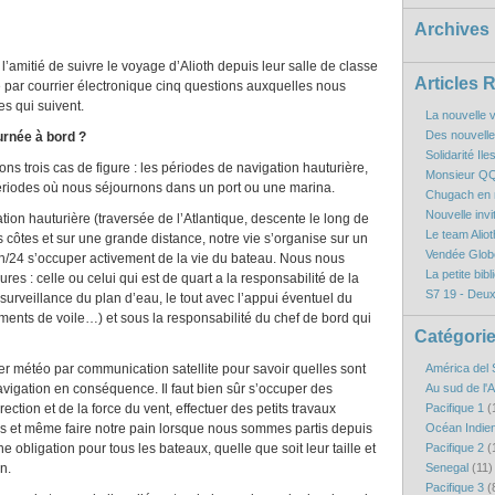
Archives
’amitié de suivre le voyage d’Alioth depuis leur salle de classe
Articles 
 par courrier électronique cinq questions auxquelles nous
es qui suivent.
La nouvelle v
Des nouvelles
rnée à bord ?
Solidarité Il
ns trois cas de figure : les périodes de navigation hauturière,
Monsieur QQ
 périodes où nous séjournons dans un port ou une marina.
Chugach en r
Nouvelle inv
on hauturière (traversée de l’Atlantique, descente le long de
Le team Aliot
 côtes et sur une grande distance, notre vie s’organise sur un
Vendée Globe
24h/24 s’occuper activement de la vie du bateau. Nous nous
La petite bibl
res : celle ou celui qui est de quart a la responsabilité de la
S7 19 - Deux
 surveillance du plan d’eau, le tout avec l’appui éventuel du
nts de voile…) et sous la responsabilité du chef de bord qui
Catégori
r météo par communication satellite pour savoir quelles sont
América del 
avigation en conséquence. Il faut bien sûr s’occuper des
Au sud de l'
ction et de la force du vent, effectuer des petits travaux
Pacifique 1
(
as et même faire notre pain lorsque nous sommes partis depuis
Océan Indie
ne obligation pour tous les bateaux, quelle que soit leur taille et
Pacifique 2
(
n.
Senegal
(11)
Pacifique 3
(