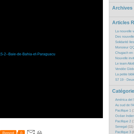
Archives
Articles 
La nouvelle v
Des nouvelles
Solidarité Il
Monsieur QQ
Chugach en r
Nouvelle inv
Le team Aliot
Vendée Globe
La petite bibl
S7 19 - Deux
Catégori
América del 
Au sud de l'
Pacifique 1
(
Océan Indie
Pacifique 2
(
Senegal
(11)
Pacifique 3
(
Repost
0