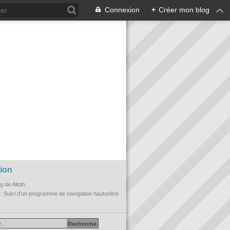
Connexion
+
Créer mon blog
ion
og de Alioth
n
: Suivi d'un programme de navigation hauturière