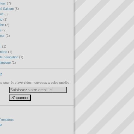
etour
(7)
né Saloum
(5)
que
(3)
ud
(2)
ert
(2)
re
(2)
tour
(1)
h
(1)
nnées
(1)
e navigation
(1)
antique
(1)
r
 pour être averti des nouveaux articles publiés.
Frontières
ld