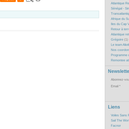
Atlantique R
Sénégal - Si
Transatlanti
Afrique du S
Iles du Cap V
Retour à ter
Atlantique re
Grégoire
(1)
Le team Aliot
Nos coordo
Programme d
Remontee atl
Newslette
Abonnez-vous
Email
Liens
Voiles Sans 
Sail The Wor
Facnor