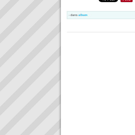
-
dans
album