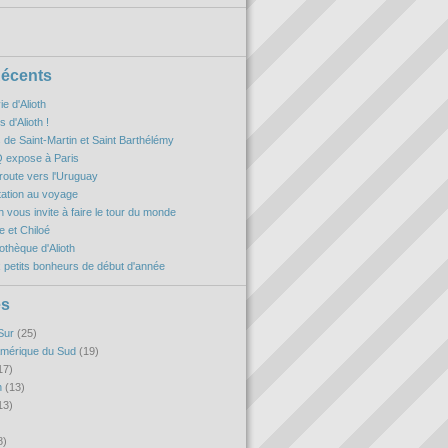
Récents
ie d'Alioth
 d'Alioth !
es de Saint-Martin et Saint Barthélémy
 expose à Paris
oute vers l'Uruguay
itation au voyage
h vous invite à faire le tour du monde
 et Chiloé
iothèque d'Alioth
 petits bonheurs de début d'année
es
Sur
(25)
Amérique du Sud
(19)
17)
n
(13)
13)
8)