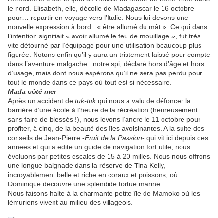
le nord. Elisabeth, elle, décolle de Madagascar le 16 octobre
pour… repartir en voyage vers l’Italie. Nous lui devons une
nouvelle expression à bord : « être allumé du mât ». Ce qui dans
l’intention signifiait « avoir allumé le feu de mouillage », fut très
vite détourné par l’équipage pour une utilisation beaucoup plus
figurée. Notons enfin qu’il y aura un tristement laissé pour compte
dans l’aventure malgache : notre spi, déclaré hors d’âge et hors
d’usage, mais dont nous espérons qu’il ne sera pas perdu pour
tout le monde dans ce pays où tout est si nécessaire.
Mada côté mer
Après un accident de
tuk-tuk
qui nous a valu de défoncer la
barrière d’une école à l’heure de la récréation (heureusement
sans faire de blessés !), nous levons l’ancre le 11 octobre pour
profiter, à cinq, de la beauté des îles avoisinantes. A la suite des
conseils de Jean-Pierre -
Fruit de la Passion
- qui vit ici depuis des
années et qui a édité un guide de navigation fort utile, nous
évoluons par petites escales de 15 à 20 milles. Nous nous offrons
une longue baignade dans la réserve de Tina Kelly,
incroyablement belle et riche en coraux et poissons, où
Dominique découvre une splendide tortue marine.
Nous faisons halte à la charmante petite île de Mamoko où les
lémuriens vivent au milieu des villageois.