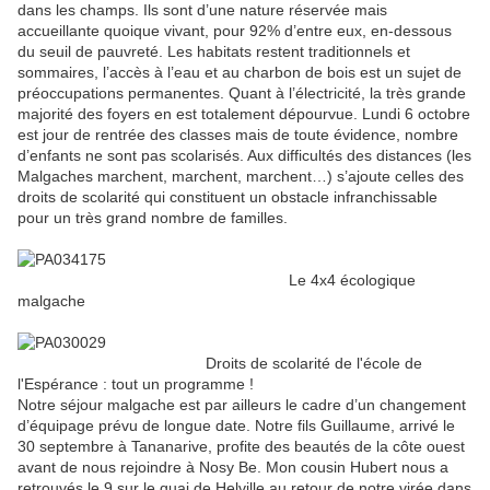
dans les champs. Ils sont d’une nature réservée mais
accueillante quoique vivant, pour 92% d’entre eux, en-dessous
du seuil de pauvreté. Les habitats restent traditionnels et
sommaires, l’accès à l’eau et au charbon de bois est un sujet de
préoccupations permanentes. Quant à l’électricité, la très grande
majorité des foyers en est totalement dépourvue. Lundi 6 octobre
est jour de rentrée des classes mais de toute évidence, nombre
d’enfants ne sont pas scolarisés. Aux difficultés des distances (les
Malgaches marchent, marchent, marchent…) s’ajoute celles des
droits de scolarité qui constituent un obstacle infranchissable
pour un très grand nombre de familles.
Le 4x4 écologique
malgache
Droits de scolarité de l'école de
l'Espérance : tout un programme !
Notre séjour malgache est par ailleurs le cadre d’un changement
d’équipage prévu de longue date. Notre fils Guillaume, arrivé le
30 septembre à Tananarive, profite des beautés de la côte ouest
avant de nous rejoindre à Nosy Be. Mon cousin Hubert nous a
retrouvés le 9 sur le quai de Helville au retour de notre virée dans